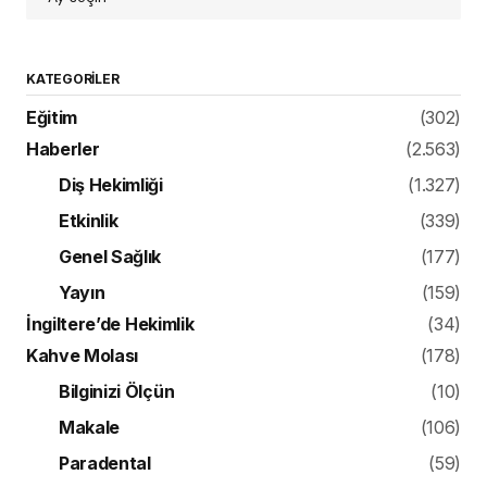
KATEGORILER
Eğitim
(302)
Haberler
(2.563)
Diş Hekimliği
(1.327)
Etkinlik
(339)
Genel Sağlık
(177)
Yayın
(159)
İngiltere’de Hekimlik
(34)
Kahve Molası
(178)
Bilginizi Ölçün
(10)
Makale
(106)
Paradental
(59)