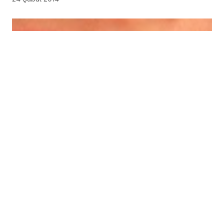
Diş Fırçalama Eklem İltihabı Riskini Azaltabilir
ABD’deki Louisville Diş Hekimliği Fakültesi’nden araştırmacılar, diş eti iltihabına
yol açan bakteri ile erken eklem iltihabı ve hastalığın hızlı ilerleyişi arasında bağlantı