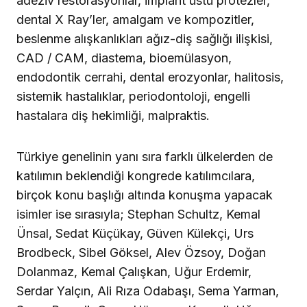
adeziv restorasyonlar, implant üstü protezler,
dental X Ray’ler, amalgam ve kompozitler,
beslenme alışkanlıkları ağız-diş sağlığı ilişkisi,
CAD / CAM, diastema, bioemülasyon,
endodontik cerrahi, dental erozyonlar, halitosis,
sistemik hastalıklar, periodontoloji, engelli
hastalara diş hekimliği, malpraktis.
Türkiye genelinin yanı sıra farklı ülkelerden de
katılımın beklendiği kongrede katılımcılara,
birçok konu başlığı altında konuşma yapacak
isimler ise sırasıyla; Stephan Schultz, Kemal
Ünsal, Sedat Küçükay, Güven Külekçi, Urs
Brodbeck, Sibel Göksel, Alev Özsoy, Doğan
Dolanmaz, Kemal Çalışkan, Uğur Erdemir,
Serdar Yalçın, Ali Rıza Odabaşı, Sema Yarman,