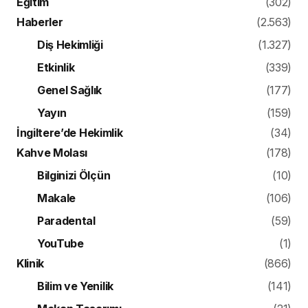
Eğitim
(302)
Haberler
(2.563)
Diş Hekimliği
(1.327)
Etkinlik
(339)
Genel Sağlık
(177)
Yayın
(159)
İngiltere’de Hekimlik
(34)
Kahve Molası
(178)
Bilginizi Ölçün
(10)
Makale
(106)
Paradental
(59)
YouTube
(1)
Klinik
(866)
Bilim ve Yenilik
(141)