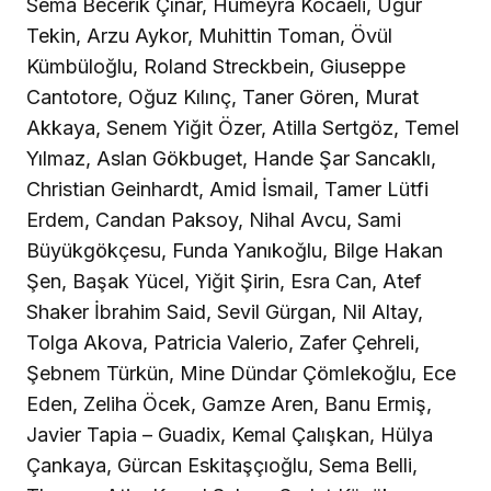
Sema Becerik Çınar, Hümeyra Kocaeli, Uğur
Tekin, Arzu Aykor, Muhittin Toman, Övül
Kümbüloğlu, Roland Streckbein, Giuseppe
Cantotore, Oğuz Kılınç, Taner Gören, Murat
Akkaya, Senem Yiğit Özer, Atilla Sertgöz, Temel
Yılmaz, Aslan Gökbuget, Hande Şar Sancaklı,
Christian Geinhardt, Amid İsmail, Tamer Lütfi
Erdem, Candan Paksoy, Nihal Avcu, Sami
Büyükgökçesu, Funda Yanıkoğlu, Bilge Hakan
Şen, Başak Yücel, Yiğit Şirin, Esra Can, Atef
Shaker İbrahim Said, Sevil Gürgan, Nil Altay,
Tolga Akova, Patricia Valerio, Zafer Çehreli,
Şebnem Türkün, Mine Dündar Çömlekoğlu, Ece
Eden, Zeliha Öcek, Gamze Aren, Banu Ermiş,
Javier Tapia – Guadix, Kemal Çalışkan, Hülya
Çankaya, Gürcan Eskitaşçıoğlu, Sema Belli,