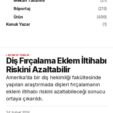
Mekan Tasarımı
(21)
Röportaj
(213)
Ürün
(499)
Konuk Yazar
(1)
BILIM VE YENILIK
Diş Fırçalama Eklem İltihabı
Riskini Azaltabilir
Amerika’da bir diş hekimliği fakültesinde
yapılan araştırmada dişleri fırçalamanın
eklem iltihabı riskini azaltabileceği sonucu
ortaya çıkarıldı.
24 Şubat 2014