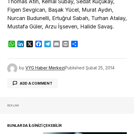
Thomas Atin, Kemal Subay, Sedat Küçükay,
Figen Sevgican, Başak Yücel, Murat Aydın,
Nurcan Budunelli, Ertuğrul Sabah, Turhan Atalay,
Mustafa Güler, Arzu İşseven, Halide Savaş.
WhatsApp
LinkedIn
X
Facebook
Telegram
Email
Print
Share
by
VYG Haber Merkezi
Published
Şubat 25, 2014
ADD A COMMENT
REKLAM
oturum açmalısınız
BUNLAR DA İLGİNİZİ ÇEKEBİLİR