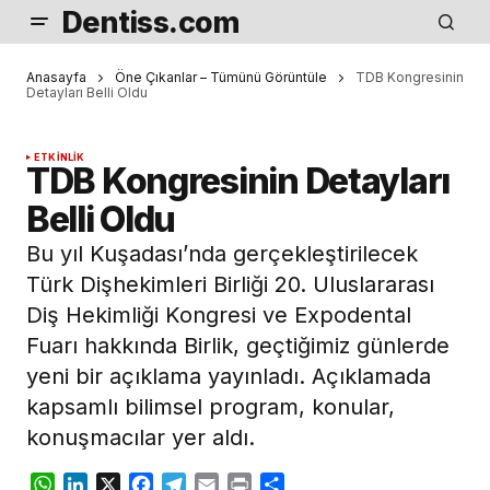
Dentiss.com
Anasayfa
Öne Çıkanlar – Tümünü Görüntüle
TDB Kongresinin
Detayları Belli Oldu
ETKINLIK
TDB Kongresinin Detayları
Belli Oldu
Bu yıl Kuşadası’nda gerçekleştirilecek
Türk Dişhekimleri Birliği 20. Uluslararası
Diş Hekimliği Kongresi ve Expodental
Fuarı hakkında Birlik, geçtiğimiz günlerde
yeni bir açıklama yayınladı. Açıklamada
kapsamlı bilimsel program, konular,
konuşmacılar yer aldı.
WhatsApp
LinkedIn
X
Facebook
Telegram
Email
Print
Share