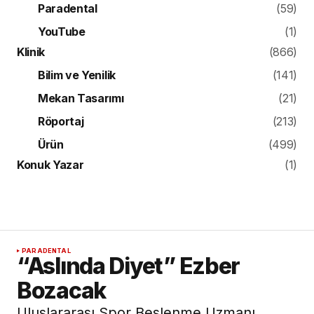
Paradental
(59)
YouTube
(1)
Klinik
(866)
Bilim ve Yenilik
(141)
Mekan Tasarımı
(21)
Röportaj
(213)
Ürün
(499)
Konuk Yazar
(1)
PARADENTAL
“Aslında Diyet” Ezber
Bozacak
Uluslararası Spor Beslenme Uzmanı