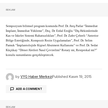
REKLAM
Sempozyum bilimsel program kısmında Prof. Dr. Ateş Parlar “İmmediat
İmplant, İmmediat Yükleme”, Doç. Dr. Erdal Eroğlu “Diş Hekimlerinde
Kas ve İskelet Sistemi Rahatsızlıkları”, Prof. Dr. Zafer Çehreli “Anterior
Bölge Estetiğinde, Kompozit Rezin Uygulamaları”, Prof. Dr. Selim
Pamuk “İmplantolojide Kişisel Abutment Kullanımı” ve Prof. Dr. Sedat
Küçükay “Döner Aletleri Nasıl Çevirelim? Rotary mi, Resiprokal mi?”
konulu sunumlarını gerçekleştirecek.
by
VYG Haber Merkezi
Published
Kasım 19, 2015
ADD A COMMENT
REKLAM