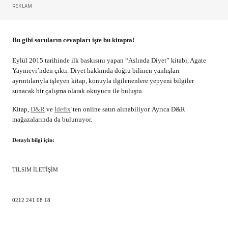
REKLAM
Bu gibi soruların cevapları işte bu kitapta!
Eylül 2015 tarihinde ilk baskısını yapan “Aslında Diyet” kitabı, Agate
Yayınevi’nden çıktı. Diyet hakkında doğru bilinen yanlışları
ayrıntılarıyla işleyen kitap, konuyla ilgilenenlere yepyeni bilgiler
sunacak bir çalışma olarak okuyucu ile buluştu.
Kitap,
D&R
ve
İdefix
’ten online satın alınabiliyor. Ayrıca D&R
mağazalarında da bulunuyor.
Detaylı bilgi için:
TILSIM İLETİŞİM
0212 241 08 18