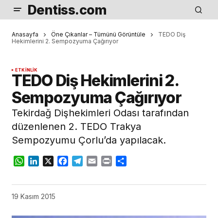
Dentiss.com
Anasayfa
Öne Çıkanlar – Tümünü Görüntüle
TEDO Diş
Hekimlerini 2. Sempozyuma Çağırıyor
ETKINLIK
TEDO Diş Hekimlerini 2.
Sempozyuma Çağırıyor
Tekirdağ Dişhekimleri Odası tarafından
düzenlenen 2. TEDO Trakya
Sempozyumu Çorlu’da yapılacak.
WhatsApp
LinkedIn
X
Facebook
Telegram
Email
Print
Share
19 Kasım 2015