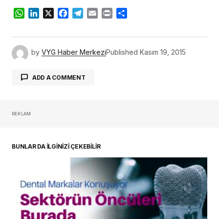
WhatsApp
LinkedIn
X
Facebook
Telegram
Email
Print
Share
by
VYG Haber Merkezi
Published
Kasım 19, 2015
ADD A COMMENT
REKLAM
oturum açmalısınız
BUNLAR DA İLGİNİZİ ÇEKEBİLİR