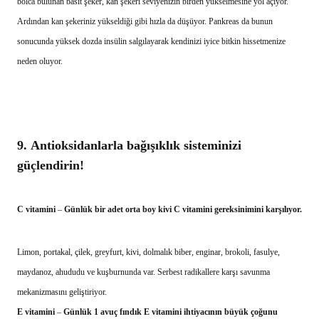
bolca bulunan basit şeker, kan şekeri seviyenizin birden yükselmesine yol açıyor.
Ardından kan şekeriniz yükseldiği gibi hızla da düşüyor. Pankreas da bunun
sonucunda yüksek dozda insülin salgılayarak kendinizi iyice bitkin hissetmenize
neden oluyor.
9.
Antioksidanlarla bağışıklık sisteminizi
güçlendirin!
C vitamini
–
Günlük bir adet orta boy kivi C vitamini gereksinimini karşılıyor.
Limon, portakal, çilek, greyfurt, kivi, dolmalık biber, enginar, brokoli, fasulye,
maydanoz, ahududu ve kuşburnunda var. Serbest radikallere karşı savunma
mekanizmasını geliştiriyor.
E vitamini
–
Günlük 1 avuç fındık E vitamini ihtiyacının büyük çoğunu