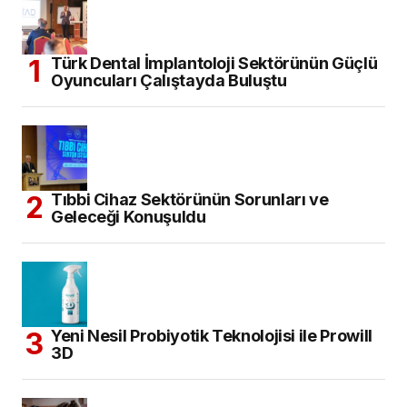
Türk Dental İmplantoloji Sektörünün Güçlü
Oyuncuları Çalıştayda Buluştu
Tıbbi Cihaz Sektörünün Sorunları ve
Geleceği Konuşuldu
Yeni Nesil Probiyotik Teknolojisi ile Prowill
3D