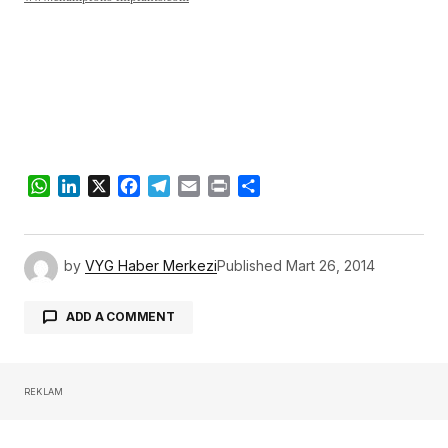
WhatsApp
LinkedIn
X
Facebook
Telegram
Email
Print
Share
by
VYG Haber Merkezi
Published
Mart 26, 2014
ADD A COMMENT
REKLAM
oturum açmalısınız