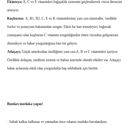
Ekinezya;
A, C ve E vitaminleri bağışıklık sistemini güçlendirerek vücut direncini
artırıyor.
Kuşburnu:
A, B1, B2, C, E ve K vitaminlerinin yanı sıra mineraller, özellikle
fosfor ve potasyum bakımından zengin. Etkin bir kan temizleyici, bağırsak
yumuşatıcı olan kuşburnu C vitamini zenginliğinden ötürü vücudun gelişmesini
düzenliyor ve bahar yorgunluğuna bire bir geliyor.
Adaçayı;
Güçlü antioksidan özelliğinin yanı sıra A, B ve C vitaminleri içeriyor.
Özellikle dolaşım, sindirim sistemi ve hafıza üzerinde olumlu etkileri var. Adaçayı
bahar aylarında etkili olan yorgunlukla baş edebilmek için birebir.
Bunları mutlaka yapın!
· Sabah kalkar kalkmaz ve yatmadan önce odanızı mutlaka havalandırın.