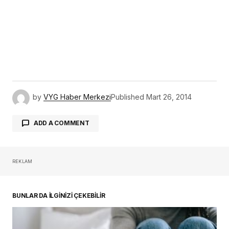
by
VYG Haber Merkezi
Published
Mart 26, 2014
ADD A COMMENT
REKLAM
oturum açmalısınız
BUNLAR DA İLGİNİZİ ÇEKEBİLİR