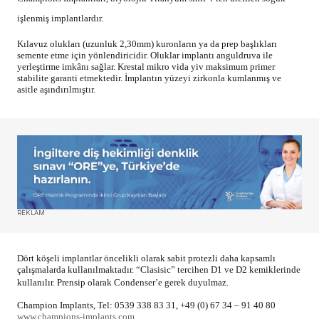
işlenmiş implantlardır.
Kılavuz olukları (uzunluk 2,30mm) kuronların ya da prep başlıkları
semente etme için yönlendiricidir. Oluklar implantı anguldruva ile
yerleştirme imkânı sağlar. Krestal mikro vida yiv maksimum primer
stabilite garanti etmektedir. İmplantın yüzeyi zirkonla kumlanmış ve
asitle aşındırılmıştır.
REKLAM
Dört köşeli implantlar öncelikli olarak sabit protezli daha kapsamlı
çalışmalarda kullanılmaktadır. “Clasisic” tercihen D1 ve D2 kemiklerinde
kullanılır. Prensip olarak Condenser’e gerek duyulmaz.
Champion Implants, Tel: 0539 338 83 31, +49 (0) 67 34 – 91 40 80
www.champions-implants.com