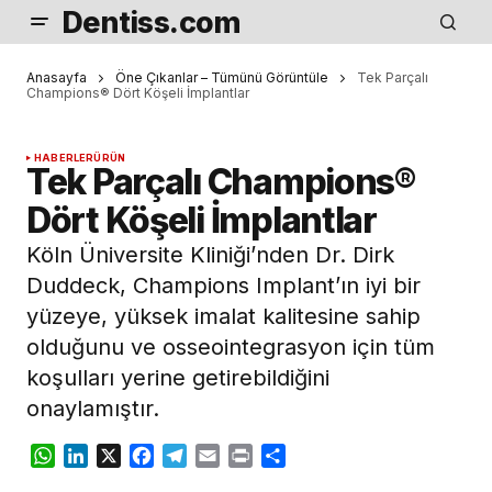
Dentiss.com
Anasayfa
Öne Çıkanlar – Tümünü Görüntüle
Tek Parçalı
Champions® Dört Köşeli İmplantlar
HABERLER
ÜRÜN
Tek Parçalı Champions®
Dört Köşeli İmplantlar
Köln Üniversite Kliniği’nden Dr. Dirk
Duddeck, Champions Implant’ın iyi bir
yüzeye, yüksek imalat kalitesine sahip
olduğunu ve osseointegrasyon için tüm
koşulları yerine getirebildiğini
onaylamıştır.
WhatsApp
LinkedIn
X
Facebook
Telegram
Email
Print
Share