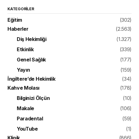
KATEGORILER
Eğitim
(302)
Haberler
(2.563)
Diş Hekimliği
(1.327)
Etkinlik
(339)
Genel Sağlık
(177)
Yayın
(159)
İngiltere’de Hekimlik
(34)
Kahve Molası
(178)
Bilginizi Ölçün
(10)
Makale
(106)
Paradental
(59)
YouTube
(1)
Klinik
(866)