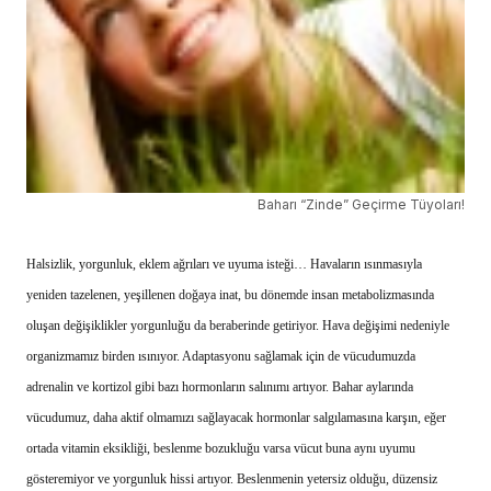
Baharı “Zinde” Geçirme Tüyoları!
Halsizlik, yorgunluk, eklem ağrıları ve uyuma isteği… Havaların ısınmasıyla
yeniden tazelenen, yeşillenen doğaya inat, bu dönemde insan metabolizmasında
oluşan değişiklikler yorgunluğu da beraberinde getiriyor. Hava değişimi nedeniyle
organizmamız birden ısınıyor. Adaptasyonu sağlamak için de vücudumuzda
adrenalin ve kortizol gibi bazı hormonların salınımı artıyor. Bahar aylarında
vücudumuz, daha aktif olmamızı sağlayacak hormonlar salgılamasına karşın, eğer
ortada vitamin eksikliği, beslenme bozukluğu varsa vücut buna aynı uyumu
gösteremiyor ve yorgunluk hissi artıyor. Beslenmenin yetersiz olduğu, düzensiz