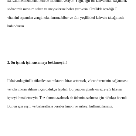
kahvaltı hem zindelik hem de mutluluk veriyor. Yağlı, ağır bir kahvaltıdan kaçınarak
sofranızda mevsim sebze ve meyvelerine bolca yer verin. Özellikle içerdiği C
vitamini açısından zengin olan kırmızıbiber ve tüm yeşillikleri kahvaltı tabağınızda
bulundurun.
2.
Su içmek için susamayı beklemeyin!
İlkbaharda günlük tüketilen su miktarını biraz arttırmak, vücut direncinin sağlanması
ve toksinlerin atılması için oldukça faydalı. Bu yüzden günde en az 2-2.5 litre su
içmeyi ihmal etmeyin.
Tuz alımını azaltmak da ödemin azalması için oldukça önemli.
Bunun için çeşni ve baharatlarla beraber limon ve sirkeyi kullanabilirsiniz.