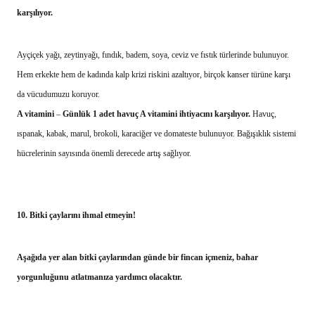
karşılıyor.
Ayçiçek yağı, zeytinyağı, fındık, badem, soya, ceviz ve fıstık türlerinde bulunuyor.
Hem erkekte hem de kadında kalp krizi riskini azaltıyor, birçok kanser türüne karşı
da vücudumuzu koruyor.
A vitamini
–
Günlük 1 adet havuç A vitamini ihtiyacını karşılıyor.
Havuç,
ıspanak, kabak, marul, brokoli, karaciğer ve domateste bulunuyor. Bağışıklık sistemi
hücrelerinin sayısında önemli derecede artış sağlıyor.
10.
Bitki çaylarını ihmal etmeyin!
Aşağıda yer alan bitki çaylarından günde bir fincan içmeniz, bahar
yorgunluğunu atlatmanıza yardımcı olacaktır.