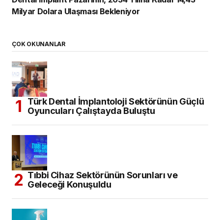
Diş Hekimliği Tercih Edecekler için
Kontenjanlar Belli Oldu
Dental İmplant Pazarının, 2034 Yılına
Kadar 14,43 Milyar Dolara Ulaşması
Bekleniyor
ARŞİV