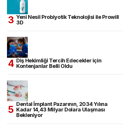
KATEGORILER
Eğitim
(302)
Haberler
(2.563)
Diş Hekimliği
(1.327)
Etkinlik
(339)
Genel Sağlık
(177)
Yayın
(159)
İngiltere’de Hekimlik
(34)
Kahve Molası
(178)
Bilginizi Ölçün
(10)
Makale
(106)
Paradental
(59)
YouTube
(1)
Klinik
(866)