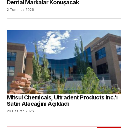
Türk Dental İmplantoloji Sektörünün Güçlü
Oyuncuları Çalıştayda Buluştu
Tıbbi Cihaz Sektörünün Sorunları ve Geleceği
Konuşuldu
Yeni Nesil Probiyotik Teknolojisi ile Prowill 3D
Diş Hekimliği Tercih Edecekler için Kontenjanlar Belli
Oldu
Dental İmplant Pazarının, 2034 Yılına Kadar 14,43
Milyar Dolara Ulaşması Bekleniyor
ÇOK OKUNANLAR