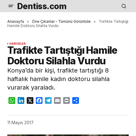
Dentiss.com
Anasayfa
Öne Çıkanlar – Tümünü Görüntüle
Trafikte Tartıştığı
Hamile Doktoru Silahla Vurdu
HABERLER
Trafikte Tartıştığı Hamile
Doktoru Silahla Vurdu
Konya’da bir kişi, trafikte tartıştığı 8
haftalık hamile kadın doktoru silahla
vurarak yaraladı.
WhatsApp
LinkedIn
X
Facebook
Telegram
Email
Print
Share
11 Mayıs 2017