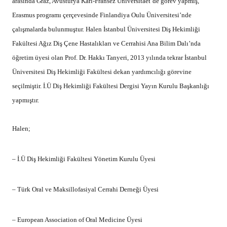
Ağız Diş Çene Hastalıkları Bilim Dalının başkanlık görevini yürütmüştür.
REKLAM
by
VYG Haber Merkezi
Published
Nisan 26, 2017
ADD A COMMENT
REKLAM
oturum açmalısınız
BUNLAR DA İLGİNİZİ ÇEKEBİLİR