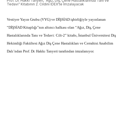
Prof. Dr. Hakkı Tanyeri, “Ağız, Diş, Çene Hastalıklarında Tanı ve
Tedavi” Kitabının 2. Cildini IDEX’te İmzalayacak
Vestiyer Yayın Grubu (VYG) ve DİŞSİAD işbirliğiyle yayınlanan
“DİŞSİAD Kitaplığı”nın altıncı halkası olan “Ağız, Diş, Çene
Hastalıklarında Tanı ve Tedavi: Cilt-2” kitabı, İstanbul Üniversitesi Diş
Hekimliği Fakültesi Ağız Diş Çene Hastalıkları ve Cerrahisi Anabilim
Dalı’ndan Prof. Dr. Hakkı Tanyeri tarafından imzalanıyor.
DİŞSİAD desteğiyle Vestiyer Yayın Grubu tarafından yayınlanan ve
etkinliklerde diş hekimlerine ücretsiz dağıtılan meslekî kitaplar serisinin
beşincisi “Ağız, Diş, Çene Hastalıklarında Tanı ve Tedavi: Cilt-1” olarak
yayınlanmıştı.
Altıncı kitap olarak da, aynı eserin ikinci cildi yayınlanarak okuyucuyla
buluşuyor.