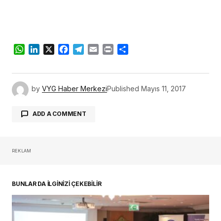
WhatsApp
LinkedIn
X
Facebook
Telegram
Email
Print
Share
by
VYG Haber Merkezi
Published
Mayıs 11, 2017
ADD A COMMENT
REKLAM
oturum açmalısınız
BUNLAR DA İLGİNİZİ ÇEKEBİLİR