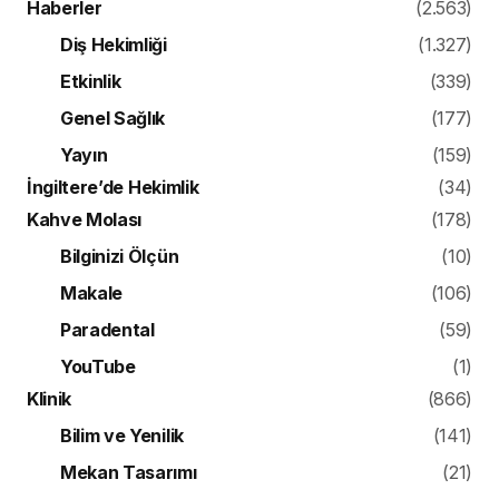
Haberler
(2.563)
Diş Hekimliği
(1.327)
Etkinlik
(339)
Genel Sağlık
(177)
Yayın
(159)
İngiltere’de Hekimlik
(34)
Kahve Molası
(178)
Bilginizi Ölçün
(10)
Makale
(106)
Paradental
(59)
YouTube
(1)
Klinik
(866)
Bilim ve Yenilik
(141)
Mekan Tasarımı
(21)