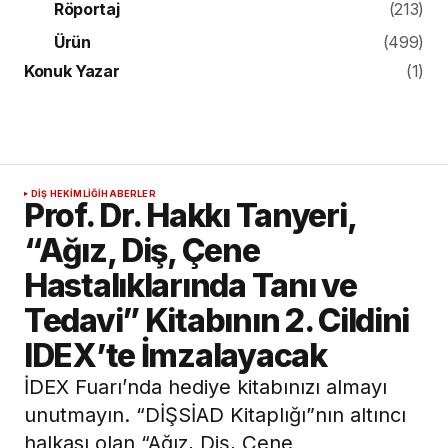
Röportaj
(213)
Ürün
(499)
Konuk Yazar
(1)
DIŞ HEKIMLIĞI
HABERLER
Prof. Dr. Hakkı Tanyeri,
“Ağız, Diş, Çene
Hastalıklarında Tanı ve
Tedavi” Kitabının 2. Cildini
IDEX’te İmzalayacak
İDEX Fuarı’nda hediye kitabınızı almayı
unutmayın. “DİŞSİAD Kitaplığı”nın altıncı
halkası olan “Ağız, Diş, Çene