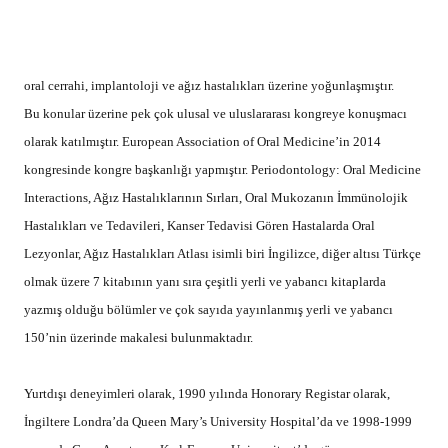
Üniversitesi Diş Hekimliği Fakültesi dekan yardımcılığı görevine
seçilmiştir. İ.Ü Diş Hekimliği Fakültesi Dergisi Yayın Kurulu Başkanlığı
yapmıştır.
Halen;
– İ.Ü Diş Hekimliği Fakültesi Yönetim Kurulu Üyesi
– Türk Oral ve Maksillofasiyal Cerrahi Derneği Üyesi
– European Association of Oral Medicine Üyesi
– Ağız ve Çene-Yüz Cerrahisi Birliği Yönetim Kurulu Başkanı’dır.
2002-2005 yılları ve 2012 yılında İstanbul Üniversitesi Diş Hekimliği
Fakültesi’nde Dekan yardımcısı olarak görev almış olup 6 yıl süresince de