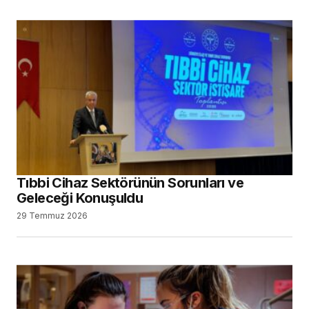
Diş Hekimliği Tercih Edecekler için
Kontenjanlar Belli Oldu
23 Temmuz 2026
Dental İmplant Pazarının, 2034 Yılına Kadar
14,43 Milyar Dolara Ulaşması Bekleniyor
13 Temmuz 2026