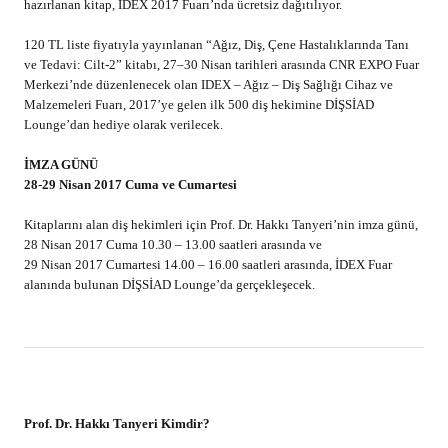
Prof. Dr. Hakkı Tanyeri Kimdir?
İstanbul Üniversitesi Diş Hekimliği Fakültesi’nden 1979 yılında mezun
olup, bir süre serbest hekimlik yaptıktan sonra, Ağız Diş Çene Hastalıkları
ve Cerrahisi Anabilim Dalı’nda 1988’de Doktor, 1995’de Doçent ve
2001’de Profesör unvanlarını almıştır.
Ağız Diş Çene Hastalıkları Bilim Dalı’nda iki dönem bilim dalı
başkanlığı yapmıştır. 2002-2005 yıllarında İstanbul Üniversitesi Diş
Hekimliği Fakültesi Dekan Yardımcılığı görevini üstlenmiştir.
Prof. Tanyeri’nin klinik çalışmaları oral cerrahi, implantoloji ve ağız
hastalıkları üzerine yoğunlaşmıştır. Bu
konular üzerine pek çok ulusal ve