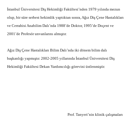
uluslararası kongreye konuşmacı olarak katılmıştır. European Association
of Oral Medicine’in 2014 kongresinde kongre başkanlığı yapmıştır.
Periodontology: Oral Medicine Interactions, Ağız Hastalıklarının Sırları,
Oral Mukozanın İmmünolojik Hastalıkları ve Tedavileri, Kanser Tedavisi
Gören Hastalarda Oral Lezyonlar, Ağız Hastalıkları Atlası isimli biri
İngilizce, diğer altısı Türkçe olmak üzere 7 kitabının yanı sıra çeşitli yerli
ve yabancı kitaplarda yazmış olduğu bölümler ve çok sayıda yayınlanmış
yerli ve yabancı 150’nin üzerinde makalesi bulunmaktadır.
Yurtdışı deneyimleri olarak, 1990 yılında Honorary Registar olarak,
İngiltere Londra’da Queen Mary’s University Hospital’da ve 1998-1999
arasında Graz, Avusturya Karl-Fransez Universitaet’de görev yapmış,
Erasmus programı çerçevesinde Finlandiya Oulu Üniversitesi’nde
çalışmalarda bulunmuştur. Halen İstanbul Üniversitesi Diş Hekimliği
Fakültesi Ağız Diş Çene Hastalıkları ve Cerrahisi Ana Bilim Dalı’nda
öğretim üyesi olan Prof. Dr. Hakkı Tanyeri, 2013 yılında tekrar İstanbul