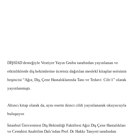
İstanbul Üniversitesi Diş Hekimliği Fakültesi Ağız Diş Çene Hastalıkları
ve Cerrahisi Anabilim Dalı’ndan Prof. Dr. Hakkı Tanyeri tarafından
hazırlanan kitap, IDEX 2017 Fuarı’nda ücretsiz dağıtılıyor.
120 TL liste fiyatıyla yayınlanan “Ağız, Diş, Çene Hastalıklarında Tanı
ve Tedavi: Cilt-2” kitabı, 27–30 Nisan tarihleri arasında CNR EXPO Fuar
Merkezi’nde düzenlenecek olan IDEX – Ağız – Diş Sağlığı Cihaz ve
Malzemeleri Fuarı, 2017’ye gelen ilk 500 diş hekimine DİŞSİAD
Lounge’dan hediye olarak verilecek.
İMZA GÜNÜ
28-29 Nisan 2017 Cuma ve Cumartesi
Kitaplarını alan diş hekimleri için Prof. Dr. Hakkı Tanyeri’nin imza günü,
28 Nisan 2017 Cuma 10.30 – 13.00 saatleri arasında ve
29 Nisan 2017 Cumartesi 14.00 – 16.00 saatleri arasında, İDEX Fuar
alanında bulunan DİŞSİAD Lounge’da gerçekleşecek.