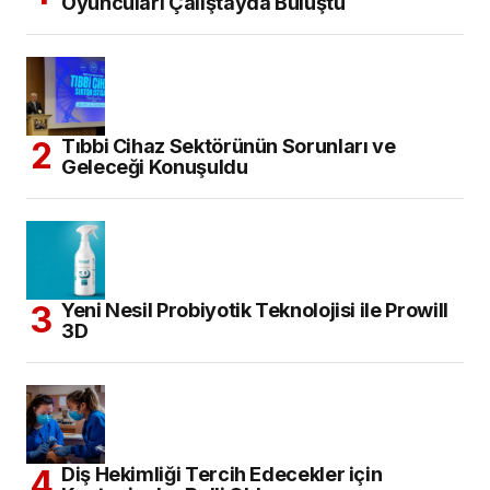
Oyuncuları Çalıştayda Buluştu
Tıbbi Cihaz Sektörünün Sorunları ve
Geleceği Konuşuldu
Yeni Nesil Probiyotik Teknolojisi ile Prowill
3D
Diş Hekimliği Tercih Edecekler için