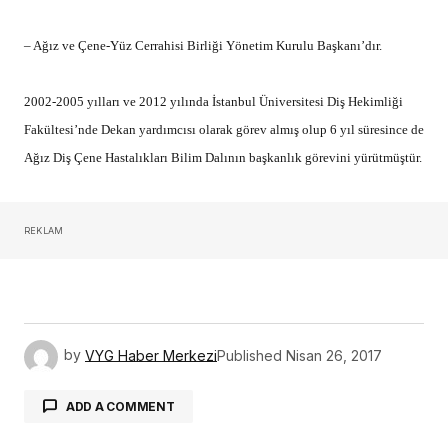
Türk Dental İmplantoloji Sektörünün Güçlü
Oyuncuları Çalıştayda Buluştu
30 Temmuz 2026