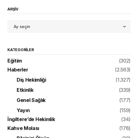
ARŞİV
KATEGORILER
Eğitim
(302)
Haberler
(2.563)
Diş Hekimliği
(1.327)
Etkinlik
(339)
Genel Sağlık
(177)
Yayın
(159)
İngiltere’de Hekimlik
(34)
Kahve Molası
(178)