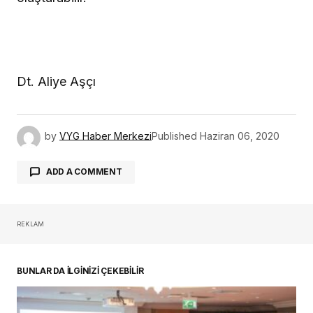
Dt. Aliye Aşçı
by
VYG Haber Merkezi
Published
Haziran 06, 2020
ADD A COMMENT
REKLAM
oturum açmalısınız
BUNLAR DA İLGİNİZİ ÇEKEBİLİR