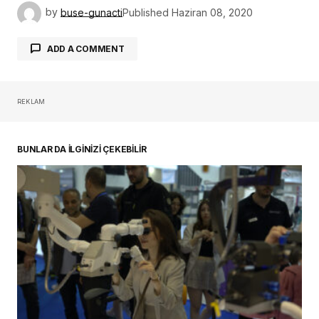
by
buse-gunacti
Published
Haziran 08, 2020
ADD A COMMENT
REKLAM
oturum açmalısınız
BUNLAR DA İLGİNİZİ ÇEKEBİLİR