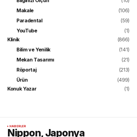
Bilginizi Ölçün
(10)
Makale
(106)
Paradental
(59)
YouTube
(1)
Klinik
(866)
Bilim ve Yenilik
(141)
Mekan Tasarımı
(21)
Röportaj
(213)
Ürün
(499)
Konuk Yazar
(1)
HABERLER
Nippon, Japonya