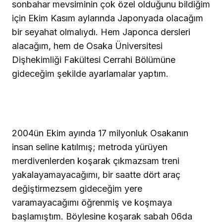
sonbahar mevsiminin çok özel olduğunu bildiğim
için Ekim Kasım aylarında Japonyada olacağım
bir seyahat olmalıydı. Hem Japonca dersleri
alacağım, hem de Osaka Üniversitesi
Dişhekimliği Fakültesi Cerrahi Bölümüne
gideceğim şekilde ayarlamalar yaptım.
2004ün Ekim ayında 17 milyonluk Osakanın
insan seline katılmış; metroda yürüyen
merdivenlerden koşarak çıkmazsam treni
yakalayamayacağımı, bir saatte dört araç
değiştirmezsem gideceğim yere
varamayacağımı öğrenmiş ve koşmaya
başlamıştım. Böylesine koşarak sabah 06da