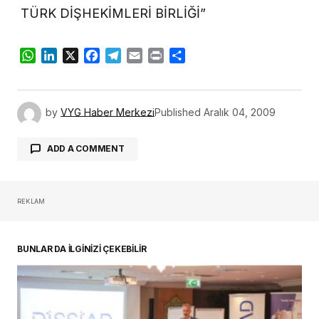
TÜRK DİŞHEKİMLERİ BİRLİĞİ”
WhatsApp
LinkedIn
X
Facebook
Telegram
Email
Print
Share
by
VYG Haber Merkezi
Published
Aralık 04, 2009
ADD A COMMENT
REKLAM
oturum açmalısınız
BUNLAR DA İLGİNİZİ ÇEKEBİLİR