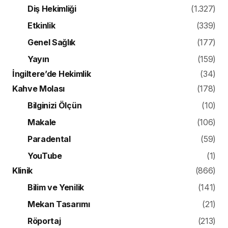
Diş Hekimliği
(1.327)
Etkinlik
(339)
Genel Sağlık
(177)
Yayın
(159)
İngiltere’de Hekimlik
(34)
Kahve Molası
(178)
Bilginizi Ölçün
(10)
Makale
(106)
Paradental
(59)
YouTube
(1)
Klinik
(866)
Bilim ve Yenilik
(141)
Mekan Tasarımı
(21)
Röportaj
(213)