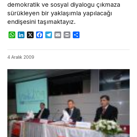
demokratik ve sosyal diyalogu çıkmaza
sürükleyen bir yaklaşımla yapılacağı
endişesini taşımaktayız.
WhatsApp
LinkedIn
X
Facebook
Telegram
Email
Print
Share
4 Aralık 2009