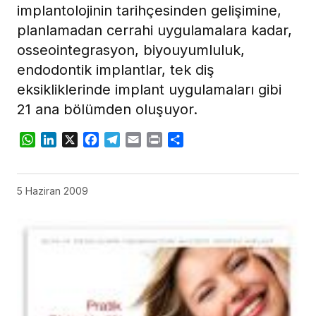
implantolojinin tarihçesinden gelişimine,
planlamadan cerrahi uygulamalara kadar,
osseointegrasyon, biyouyumluluk,
endodontik implantlar, tek diş
eksikliklerinde implant uygulamaları gibi
21 ana bölümden oluşuyor.
WhatsApp
LinkedIn
X
Facebook
Telegram
Email
Print
Share
5 Haziran 2009