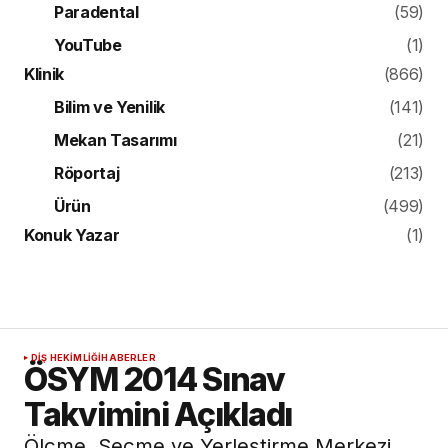
Paradental
(59)
YouTube
(1)
Klinik
(866)
Bilim ve Yenilik
(141)
Mekan Tasarımı
(21)
Röportaj
(213)
Ürün
(499)
Konuk Yazar
(1)
DIŞ HEKIMLIĞI
HABERLER
ÖSYM 2014 Sınav
Takvimini Açıkladı
Ölçme, Seçme ve Yerleştirme Merkezi