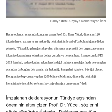
Türkiye’den Dünyaya Deklarasyon İlanı
Basın toplantısı esnasında konuşma yapan Prof. Dr. Taner Yücel, dünyanın 120
ülkesinden en uzman ve en yetkin diş hekimlerinin İstanbul’da bulunduğuna dikkat
çekerek, “Yüzyıllık geleneğe sahip olan, dünyanın en prestijli dev organizasyonunu
ülkemize kazandırmış olmaktan dolayı gururlu ve heyecanlıyız. İnanıyorum ki FDI
2013 İstanbul, sadece katılım rakamlarıyla değil muhteva, mesleğe fayda ve sonuçları
açısından da bugüne dek yapılan diş hekimliği kongreleri içinde en büyüğü olacak.
Kongremize başvurusu yapılan 1200 bilimsel bildirinin, dünya diş hekimliği
literatüründe önemli bir referans kaynağı olacağını umuyorum.” dedi.
İmzalanan deklarasyonun Türkiye açısından
öneminin altını çizen Prof. Dr. Yücel, sözlerini
şöyle sürdürdü: “İstanbul Deklarasyonu tüm