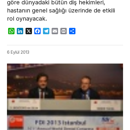
göre dünyadaki bütün diş hekimleri,
hastanın genel sağlığı üzerinde de etkili
rol oynayacak.
WhatsApp
LinkedIn
X
Facebook
Telegram
Email
Print
Share
6 Eylül 2013