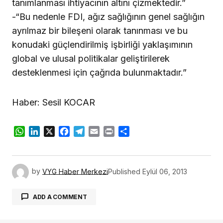
tanımlanması ihtiyacının altını çizmektedir.”
-“Bu nedenle FDI, ağız sağlığının genel sağlığın
ayrılmaz bir bileşeni olarak tanınması ve bu
konudaki güçlendirilmiş işbirliği yaklaşımının
global ve ulusal politikalar geliştirilerek
desteklenmesi için çağrıda bulunmaktadır.”
Haber: Sesil KOCAR
WhatsApp
LinkedIn
X
Facebook
Telegram
Email
Print
Share
by
VYG Haber Merkezi
Published
Eylül 06, 2013
ADD A COMMENT