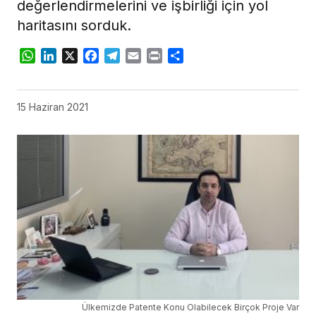
değerlendirmelerini ve işbirliği için yol
haritasını sorduk.
WhatsApp
LinkedIn
X
Facebook
Telegram
Email
Print
Share
15 Haziran 2021
Ülkemizde Patente Konu Olabilecek Birçok Proje Var