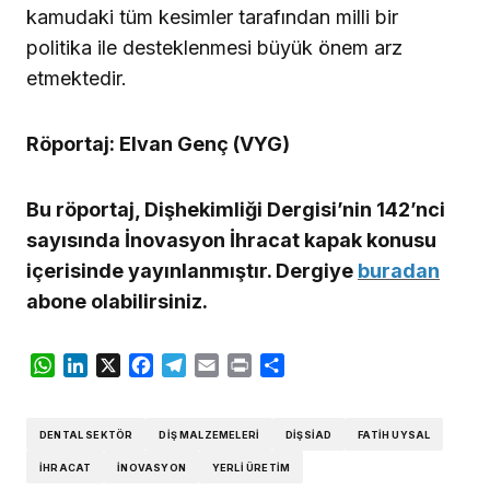
kamudaki tüm kesimler tarafından milli bir
politika ile desteklenmesi büyük önem arz
etmektedir.
Röportaj: Elvan Genç (VYG)
Bu röportaj, Dişhekimliği Dergisi’nin 142’nci
sayısında İnovasyon İhracat kapak konusu
içerisinde yayınlanmıştır. Dergiye
buradan
abone olabilirsiniz.
WhatsApp
LinkedIn
X
Facebook
Telegram
Email
Print
Share
DENTAL SEKTÖR
DIŞ MALZEMELERI
DIŞSIAD
FATIH UYSAL
İHRACAT
INOVASYON
YERLI ÜRETIM