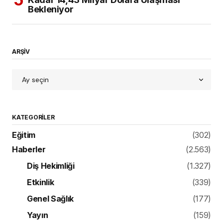
Bekleniyor
ARŞİV
KATEGORILER
Eğitim
(302)
Haberler
(2.563)
Diş Hekimliği
(1.327)
Etkinlik
(339)
Genel Sağlık
(177)
Yayın
(159)