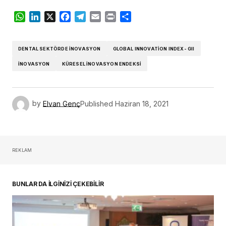
WhatsApp
LinkedIn
X
Facebook
Telegram
Email
Print
Share
DENTAL SEKTÖRDE İNOVASYON
GLOBAL INNOVATION INDEX- GII
INOVASYON
KÜRESEL İNOVASYON ENDEKSI
by
Elvan Genç
Published
Haziran 18, 2021
REKLAM
BUNLAR DA İLGİNİZİ ÇEKEBİLİR