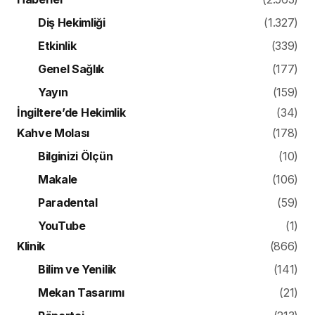
Diş Hekimliği
(1.327)
Etkinlik
(339)
Genel Sağlık
(177)
Yayın
(159)
İngiltere’de Hekimlik
(34)
Kahve Molası
(178)
Bilginizi Ölçün
(10)
Makale
(106)
Paradental
(59)
YouTube
(1)
Klinik
(866)
Bilim ve Yenilik
(141)
Mekan Tasarımı
(21)