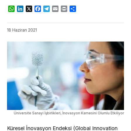
WhatsApp
LinkedIn
X
Facebook
Telegram
Email
Print
Share
18 Haziran 2021
Üniversite Sanayi İşbirlikleri, İnovasyon Karnesini Olumlu Etkiliyor
Küresel İnovasyon Endeksi (Global Innovation