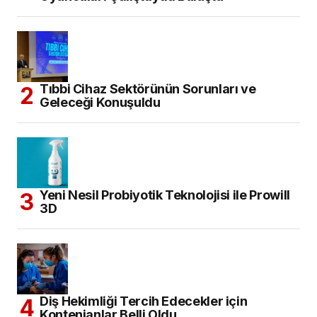
Tıbbi Cihaz Sektörünün Sorunları ve
Geleceği Konuşuldu
Yeni Nesil Probiyotik Teknolojisi ile Prowill
3D
Diş Hekimliği Tercih Edecekler için
Kontenjanlar Belli Oldu