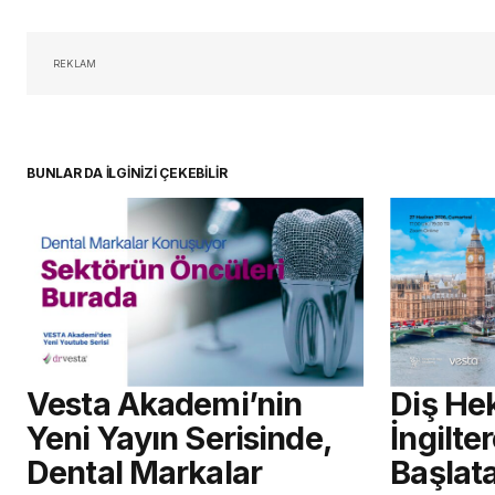
oturum 
REKLAM
BUNLAR DA İLGİNİZİ ÇEKEBİLİR
Vesta Akademi’nin
Diş Hek
Yeni Yayın Serisinde,
İngilte
Dental Markalar
Başlat