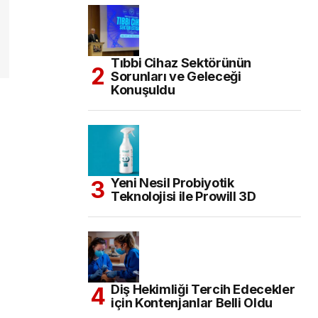
Tıbbi Cihaz Sektörünün
Sorunları ve Geleceği
Konuşuldu
Yeni Nesil Probiyotik
Teknolojisi ile Prowill 3D
Diş Hekimliği Tercih Edecekler
için Kontenjanlar Belli Oldu