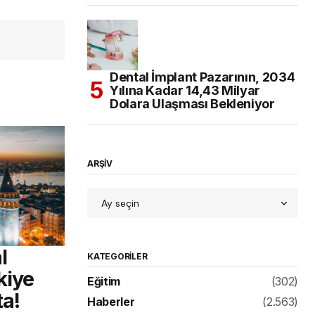
Dental İmplant Pazarının, 2034
Yılına Kadar 14,43 Milyar
Dolara Ulaşması Bekleniyor
ARŞİV
l
KATEGORILER
kiye
Eğitim
(302)
ta!
Haberler
(2.563)