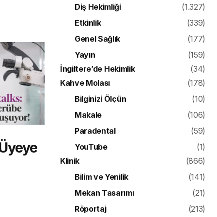
Diş Hekimliği
(1.327)
Etkinlik
(339)
Genel Sağlık
(177)
Yayın
(159)
İngiltere’de Hekimlik
(34)
Kahve Molası
(178)
Bilginizi Ölçün
(10)
Makale
(106)
Paradental
(59)
 Üyeye
YouTube
(1)
Klinik
(866)
Bilim ve Yenilik
(141)
Mekan Tasarımı
(21)
Röportaj
(213)