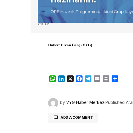
REKLAM
Haber:
Elvan Genç (VYG)
WhatsApp
LinkedIn
X
Facebook
Telegram
Email
Print
Share
by
VYG Haber Merkezi
Published
Ara
ADD A COMMENT