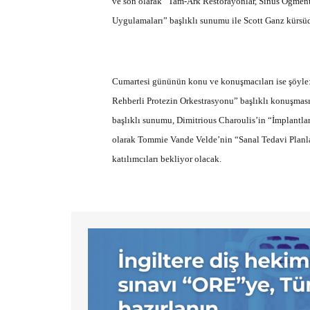
ve son olarak “Tam-Ark Restorayonlar, Sinüs Ogmen
Uygulamaları” başlıklı sunumu ile Scott Ganz kürsü
Cumartesi gününün konu ve konuşmacıları ise şöyle:
Rehberli Protezin Orkestrasyonu” başlıklı konuşması
başlıklı sunumu, Dimitrious Charoulis’in “İmplantla
olarak Tommie Vande Velde’nin “Sanal Tedavi Planlam
katılımcıları bekliyor olacak.