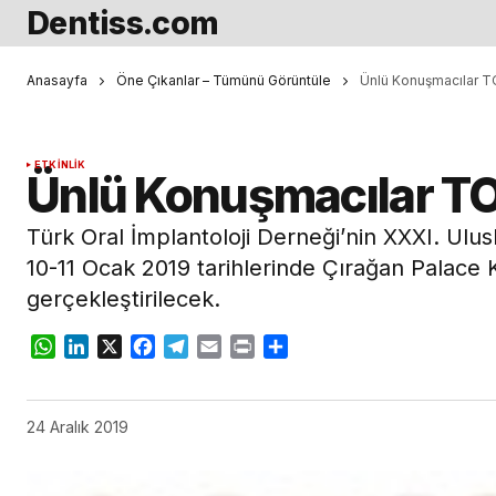
Dentiss.com
Anasayfa
Öne Çıkanlar – Tümünü Görüntüle
Ünlü Konuşmacılar T
ETKINLIK
Ünlü Konuşmacılar TO
Türk Oral İmplantoloji Derneği’nin XXXI. Ulusl
10-11 Ocak 2019 tarihlerinde Çırağan Palace
gerçekleştirilecek.
WhatsApp
LinkedIn
X
Facebook
Telegram
Email
Print
Share
24 Aralık 2019