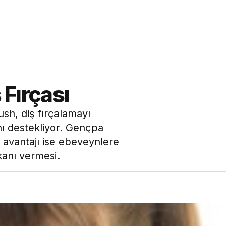
 Fırçası
rush, diş fırçalamayı
ını destekliyor. Gençpa
r avantajı ise ebeveynlere
kanı vermesi.