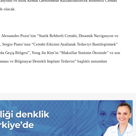
tasyonu ve Blok Kemik Greftlemede Kullanılabilecek Rehberlli Cerrahi
de olacak.
 Alessandro Pozzi’nin “Statik Rehberli Cerrahi, Dinamik Navigasyon ve
, Sergio Piano’nun “Cerrahi Etkisini Azaltarak Tedaviyi Basitleştirmek”
rda Geçiş Bölgesi”, Yong Jin Kim’in “Maksillar Sinüsün Ötesinde” ve son
ası ve Bilgisayar Destekli Implant Tedavisi” başlıklı sunumları