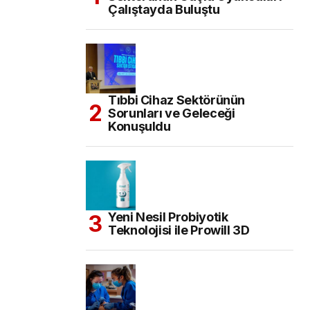
Çalıştayda Buluştu
Tıbbi Cihaz Sektörünün
Sorunları ve Geleceği
Konuşuldu
Yeni Nesil Probiyotik
Teknolojisi ile Prowill 3D