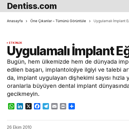
Dentiss.com
Anasayfa
Öne Çıkanlar – Tümünü Görüntüle
Uygulamalı İmplant E
ETKINLIK
Uygulamalı İmplant Eğ
Bugün, hem ülkemizde hem de dünyada impl
edilen başarı, implantolojiye ilgiyi ve talebi 
da, implant uygulayan dişhekimi sayısı hızla
oranlarla büyüyen dental implant dünyasında 
gecikmeyin.
WhatsApp
LinkedIn
X
Facebook
Telegram
Email
Print
Share
26 Ekim 2010