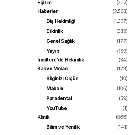
Eğitim
(302)
Haberler
(2.563)
Diş Hekimliği
(1.327)
Etkinlik
(339)
Genel Sağlık
(177)
Yayın
(159)
İngiltere’de Hekimlik
(34)
Kahve Molası
(178)
Bilginizi Ölçün
(10)
Makale
(106)
Paradental
(59)
YouTube
(1)
Klinik
(866)
Bilim ve Yenilik
(141)