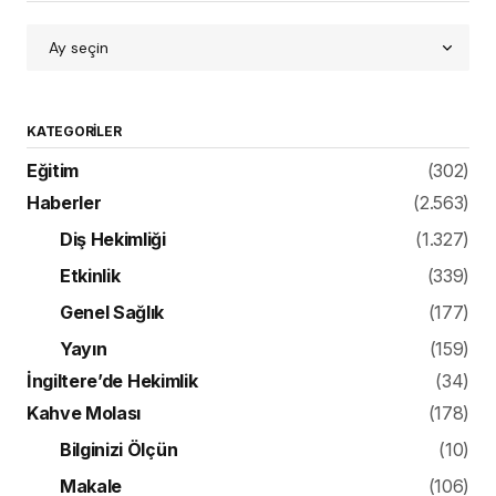
KATEGORILER
Eğitim
(302)
Haberler
(2.563)
Diş Hekimliği
(1.327)
Etkinlik
(339)
Genel Sağlık
(177)
Yayın
(159)
İngiltere’de Hekimlik
(34)
Kahve Molası
(178)
Bilginizi Ölçün
(10)
Makale
(106)