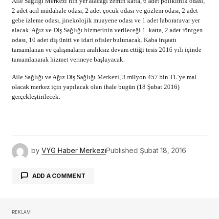
Aile Sağlığı Merkezi’nin yer alacağı zemin katta, 6 adet poliklinik odası,
2 adet acil müdahale odası, 2 adet çocuk odası ve gözlem odası, 2 adet
gebe izleme odası, jinekolojik muayene odası ve 1 adet laboratuvar yer
alacak. Ağız ve Diş Sağlığı hizmetinin verileceği 1. katta, 2 adet röntgen
odası, 10 adet diş üniti ve idari ofisler bulunacak. Kaba inşaatı
tamamlanan ve çalışmaların aralıksız devam ettiği tesis 2016 yılı içinde
tamamlanarak hizmet vermeye başlayacak.
Aile Sağlığı ve Ağız Diş Sağlığı Merkezi, 3 milyon 457 bin TL’ye mal
olacak merkez için yapılacak olan ihale bugün (18 Şubat 2016)
gerçekleştirilecek.
by
VYG Haber Merkezi
Published
Şubat 18, 2016
ADD A COMMENT
REKLAM
oturum açmalısınız