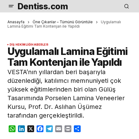
Dentiss.com
Anasayfa
Öne Çıkanlar – Tümünü Görüntüle
Uygulamalı
Lamina Eğitimi Tam Kontenjan ile Yapıldı
DIŞ HEKIMLIĞI
HABERLER
Uygulamalı Lamina Eğitimi
Tam Kontenjan ile Yapıldı
VESTA’nın yıllardan beri başarıyla
düzenlediği, katılımcı memnuniyeti çok
yüksek eğitimlerinden biri olan Gülüş
Tasarımında Porselen Lamina Veneerler
Kursu, Prof. Dr. Aslıhan Üşümez
tarafından gerçekleştirildi.
WhatsApp
LinkedIn
X
Facebook
Telegram
Email
Print
Share