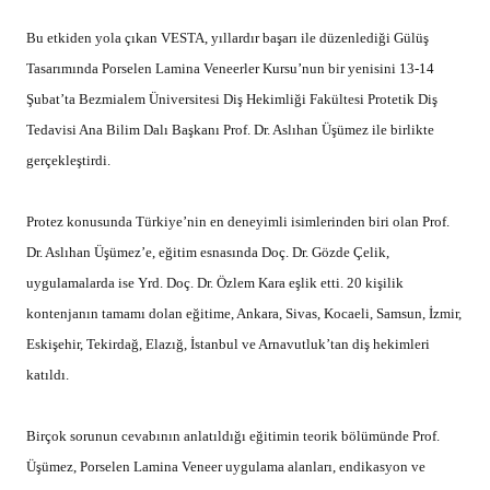
Bu etkiden yola çıkan VESTA, yıllardır başarı ile düzenlediği Gülüş
Tasarımında Porselen Lamina Veneerler Kursu’nun bir yenisini 13-14
Şubat’ta Bezmialem Üniversitesi Diş Hekimliği Fakültesi Protetik Diş
Tedavisi Ana Bilim Dalı Başkanı Prof. Dr. Aslıhan Üşümez ile birlikte
gerçekleştirdi.
Protez konusunda Türkiye’nin en deneyimli isimlerinden biri olan Prof.
Dr. Aslıhan Üşümez’e, eğitim esnasında Doç. Dr. Gözde Çelik,
uygulamalarda ise Yrd. Doç. Dr. Özlem Kara eşlik etti. 20 kişilik
kontenjanın tamamı dolan eğitime, Ankara, Sivas, Kocaeli, Samsun, İzmir,
Eskişehir, Tekirdağ, Elazığ, İstanbul ve Arnavutluk’tan diş hekimleri
katıldı.
Birçok sorunun cevabının anlatıldığı eğitimin teorik bölümünde Prof.
Üşümez, Porselen Lamina Veneer uygulama alanları, endikasyon ve