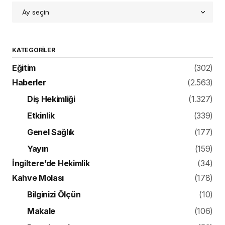
KATEGORILER
Eğitim
(302)
Haberler
(2.563)
Diş Hekimliği
(1.327)
Etkinlik
(339)
Genel Sağlık
(177)
Yayın
(159)
İngiltere’de Hekimlik
(34)
Kahve Molası
(178)
Bilginizi Ölçün
(10)
Makale
(106)