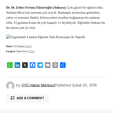
Dr. Dt. Zehra Fırtına Ekincioğlu (Ankara):
Çok güzel bir eğitim oldu.
Aslıhan Hoca’nın sunumu çok iyiydi. Karmaşık ayrıntılara girmeden,
yalın ve tertemiz ifadeli, klinisyenleri teorikte boğmayan bir anlatım
oldu. Uygulama kısmı da çok başarılı ve faydalıydı. Eğitimler Ankara’da
da olursa çok iyi olur.
Haber:
Elif Taman (
VYG
)
Fotoğraf:
İlhan Köse (
VYG
)
WhatsApp
LinkedIn
X
Facebook
Telegram
Email
Print
Share
by
VYG Haber Merkezi
Published
Şubat 20, 2016
ADD A COMMENT