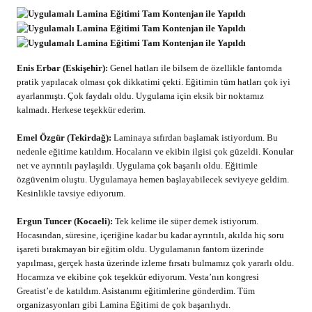
Enis Erbar (Eskişehir):
Genel hatları ile bilsem de özellikle fantomda
pratik yapılacak olması çok dikkatimi çekti. Eğitimin tüm hatları çok iyi
ayarlanmıştı. Çok faydalı oldu. Uygulama için eksik bir noktamız
kalmadı. Herkese teşekkür ederim.
Emel Özgür (Tekirdağ):
Laminaya sıfırdan başlamak istiyordum. Bu
nedenle eğitime katıldım. Hocaların ve ekibin ilgisi çok güzeldi. Konular
net ve ayrıntılı paylaşıldı. Uygulama çok başarılı oldu. Eğitimle
özgüvenim oluştu. Uygulamaya hemen başlayabilecek seviyeye geldim.
Kesinlikle tavsiye ediyorum.
Ergun Tuncer (Kocaeli):
Tek kelime ile süper demek istiyorum.
Hocasından, süresine, içeriğine kadar bu kadar ayrıntılı, akılda hiç soru
işareti bırakmayan bir eğitim oldu. Uygulamanın fantom üzerinde
yapılması, gerçek hasta üzerinde izleme fırsatı bulmamız çok yararlı oldu.
Hocamıza ve ekibine çok teşekkür ediyorum. Vesta’nın kongresi
Greatist’e de katıldım. Asistanımı eğitimlerine gönderdim. Tüm
organizasyonları gibi Lamina Eğitimi de çok başarılıydı.