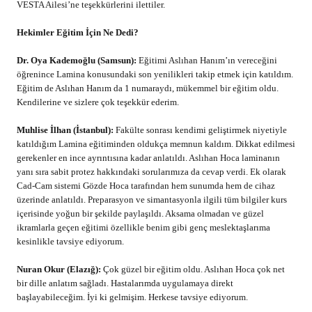
VESTA Ailesi’ne teşekkürlerini ilettiler.
Hekimler Eğitim İçin Ne Dedi?
Dr. Oya Kademoğlu (Samsun):
Eğitimi Aslıhan Hanım’ın vereceğini
öğrenince Lamina konusundaki son yenilikleri takip etmek için katıldım.
Eğitim de Aslıhan Hanım da 1 numaraydı, mükemmel bir eğitim oldu.
Kendilerine ve sizlere çok teşekkür ederim.
Muhlise İlhan (İstanbul):
Fakülte sonrası kendimi geliştirmek niyetiyle
katıldığım Lamina eğitiminden oldukça memnun kaldım. Dikkat edilmesi
gerekenler en ince ayrıntısına kadar anlatıldı. Aslıhan Hoca laminanın
yanı sıra sabit protez hakkındaki sorularımıza da cevap verdi. Ek olarak
Cad-Cam sistemi Gözde Hoca tarafından hem sunumda hem de cihaz
üzerinde anlatıldı. Preparasyon ve simantasyonla ilgili tüm bilgiler kurs
içerisinde yoğun bir şekilde paylaşıldı. Aksama olmadan ve güzel
ikramlarla geçen eğitimi özellikle benim gibi genç meslektaşlarıma
kesinlikle tavsiye ediyorum.
Nuran Okur (Elazığ):
Çok güzel bir eğitim oldu. Aslıhan Hoca çok net
bir dille anlatım sağladı. Hastalarımda uygulamaya direkt
başlayabileceğim. İyi ki gelmişim. Herkese tavsiye ediyorum.