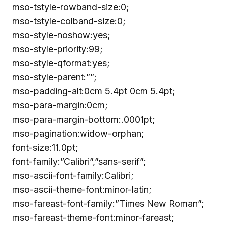
mso-tstyle-rowband-size:0;
mso-tstyle-colband-size:0;
mso-style-noshow:yes;
mso-style-priority:99;
mso-style-qformat:yes;
mso-style-parent:””;
mso-padding-alt:0cm 5.4pt 0cm 5.4pt;
mso-para-margin:0cm;
mso-para-margin-bottom:.0001pt;
mso-pagination:widow-orphan;
font-size:11.0pt;
font-family:”Calibri”,”sans-serif”;
mso-ascii-font-family:Calibri;
mso-ascii-theme-font:minor-latin;
mso-fareast-font-family:”Times New Roman”;
mso-fareast-theme-font:minor-fareast;