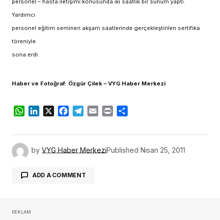
personel – hasta iletişimi konusunda iki saatlik bir sunum yaptı.
Yardımcı
personel eğitim semineri akşam saatlerinde gerçekleştirilen sertifika
töreniyle
sona erdi.
Haber ve Fotoğraf: Özgür Çilek – VYG Haber Merkezi
WhatsApp
LinkedIn
X
Facebook
Telegram
Email
Print
Share
by
VYG Haber Merkezi
Published
Nisan 25, 2011
ADD A COMMENT
REKLAM
oturum açmalısınız