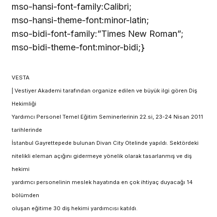
mso-hansi-font-family:Calibri;
mso-hansi-theme-font:minor-latin;
mso-bidi-font-family:”Times New Roman”;
mso-bidi-theme-font:minor-bidi;}
VESTA
| Vestiyer Akademi tarafından organize edilen ve büyük ilgi gören Diş
Hekimliği
Yardımcı Personel Temel Eğitim Seminerlerinin 22.si, 23-24 Nisan 2011
tarihlerinde
İstanbul Gayrettepede bulunan Divan City Otelinde yapıldı. Sektördeki
nitelikli eleman açığını gidermeye yönelik olarak tasarlanmış ve diş
hekimi
yardımcı personelinin meslek hayatında en çok ihtiyaç duyacağı 14
bölümden
oluşan eğitime 30 diş hekimi yardımcısı katıldı.