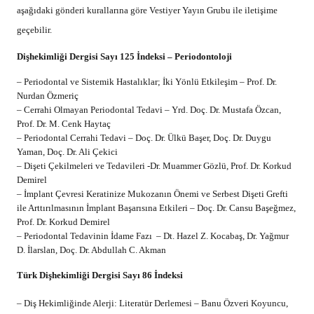
aşağıdaki gönderi kurallarına göre Vestiyer Yayın Grubu ile iletişime
geçebilir.
Dişhekimliği Dergisi Sayı 125 İndeksi – Periodontoloji
– Periodontal ve Sistemik Hastalıklar; İki Yönlü Etkileşim – Prof. Dr.
Nurdan Özmeriç
– Cerrahi Olmayan Periodontal Tedavi – Yrd. Doç. Dr. Mustafa Özcan,
Prof. Dr. M. Cenk Haytaç
– Periodontal Cerrahi Tedavi – Doç. Dr. Ülkü Başer, Doç. Dr. Duygu
Yaman, Doç. Dr. Ali Çekici
– Dişeti Çekilmeleri ve Tedavileri -Dr. Muammer Gözlü, Prof. Dr. Korkud
Demirel
– İmplant Çevresi Keratinize Mukozanın Önemi ve Serbest Dişeti Grefti
ile Arttırılmasının İmplant Başarısına Etkileri – Doç. Dr. Cansu Başeğmez,
Prof. Dr. Korkud Demirel
– Periodontal Tedavinin İdame Fazı – Dt. Hazel Z. Kocabaş, Dr. Yağmur
D. İlarslan, Doç. Dr. Abdullah C. Akman
Türk Dişhekimliği Dergisi Sayı 86 İndeksi
– Diş Hekimliğinde Alerji: Literatür Derlemesi – Banu Özveri Koyuncu,