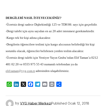
DERGİLERİ NASIL İSTEYECEKSİNİZ?
-Ücretsiz dergi sadece Dişhekimliği 125 ve TDH 86. sayı için geçerlidir.
-Dergi talebi için aynı sayıdan en az 20 adet istenmesi gerekmektedir.
-Kargo tek bir kişi adına çıkacaktır.
-Dergilerin öğrencilere teslimi için kargo alıcısının belirlediği bir kişi
sorumlu olacak, öğrenciler belirlenen yerden teslim alacaktır.
-Ücretsiz dergi talebi için Vestiyer Yayın Grubu’ndan Elif Taman’a 0212
481 02 20 ve 0555 975 55 43 numaralı telefondan ya da
elif.taman@vyg.com.tr
adresinden ulaşabilirsiniz.
WhatsApp
LinkedIn
X
Facebook
Telegram
Email
Print
Share
by
VYG Haber Merkezi
Published
Ocak 12, 2018