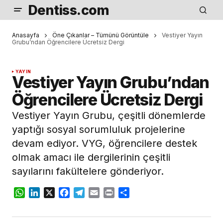
Dentiss.com
Anasayfa
Öne Çıkanlar – Tümünü Görüntüle
Vestiyer Yayın
Grubu’ndan Öğrencilere Ücretsiz Dergi
YAYIN
Vestiyer Yayın Grubu’ndan
Öğrencilere Ücretsiz Dergi
Vestiyer Yayın Grubu, çeşitli dönemlerde
yaptığı sosyal sorumluluk projelerine
devam ediyor. VYG, öğrencilere destek
olmak amacı ile dergilerinin çeşitli
sayılarını fakültelere gönderiyor.
WhatsApp
LinkedIn
X
Facebook
Telegram
Email
Print
Share