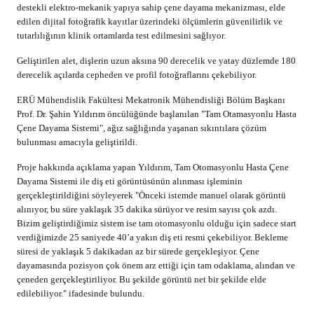
destekli elektro-mekanik yapıya sahip çene dayama mekanizması, elde
edilen dijital fotoğrafik kayıtlar üzerindeki ölçümlerin güvenilirlik ve
tutarlılığının klinik ortamlarda test edilmesini sağlıyor.
Geliştirilen alet, dişlerin uzun aksına 90 derecelik ve yatay düzlemde 180
derecelik açılarda cepheden ve profil fotoğraflarını çekebiliyor.
ERÜ Mühendislik Fakültesi Mekatronik Mühendisliği Bölüm Başkanı
Prof. Dr. Şahin Yıldırım öncülüğünde başlanılan "Tam Otamasyonlu Hasta
Çene Dayama Sistemi", ağız sağlığında yaşanan sıkıntılara çözüm
bulunması amacıyla geliştirildi.
Proje hakkında açıklama yapan Yıldırım, Tam Otomasyonlu Hasta Çene
Dayama Sistemi ile diş eti görüntüsünün alınması işleminin
gerçekleştirildiğini söyleyerek "Önceki istemde manuel olarak görüntü
alınıyor, bu süre yaklaşık 35 dakika sürüyor ve resim sayısı çok azdı.
Bizim geliştirdiğimiz sistem ise tam otomasyonlu olduğu için sadece start
verdiğimizde 25 saniyede 40’a yakın diş eti resmi çekebiliyor. Bekleme
süresi de yaklaşık 5 dakikadan az bir sürede gerçekleşiyor. Çene
dayamasında pozisyon çok önem arz ettiği için tam odaklama, alından ve
çeneden gerçekleştiriliyor. Bu şekilde görüntü net bir şekilde elde
edilebiliyor." ifadesinde bulundu.