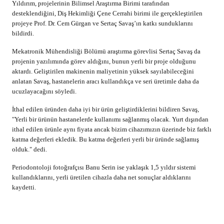
Yıldırım, projelerinin Bilimsel Araştırma Birimi tarafından
desteklendiğini, Diş Hekimliği Çene Cerrahi birimi ile gerçekleştirilen
projeye Prof. Dr. Cem Gürgan ve Sertaç Savaş’ın katkı sunduklarını
bildirdi.
Mekatronik Mühendisliği Bölümü araştırma görevlisi Sertaç Savaş da
projenin yazılımında görev aldığını, bunun yerli bir proje olduğunu
aktardı. Geliştirilen makinenin maliyetinin yüksek sayılabileceğini
anlatan Savaş, hastanelerin aracı kullandıkça ve seri üretimle daha da
ucuzlayacağını söyledi.
İthal edilen üründen daha iyi bir ürün geliştirdiklerini bildiren Savaş,
"Yerli bir ürünün hastanelerde kullanımı sağlanmış olacak. Yurt dışından
ithal edilen ürünle aynı fiyata ancak bizim cihazımızın üzerinde biz farklı
katma değerleri ekledik. Bu katma değerleri yerli bir üründe sağlamış
olduk." dedi.
Periodontoloji fotoğrafçısı Banu Serin ise yaklaşık 1,5 yıldır sistemi
kullandıklarını, yerli üretilen cihazla daha net sonuçlar aldıklarını
kaydetti.