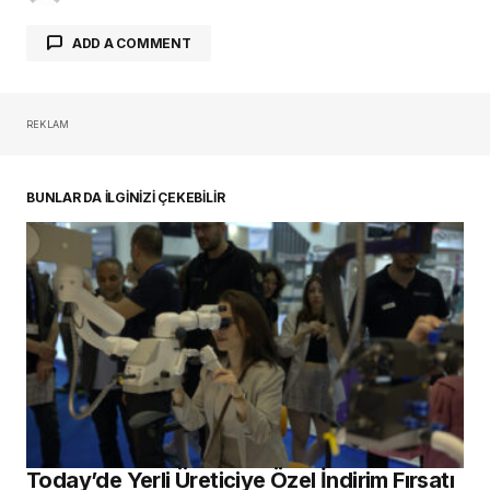
ADD A COMMENT
REKLAM
oturum açmalısınız
BUNLAR DA İLGİNİZİ ÇEKEBİLİR
Today’de Yerli Üreticiye Özel İndirim Fırsatı