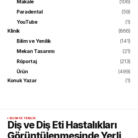
Makale
(106)
Paradental
(59)
YouTube
(1)
Klinik
(866)
Bilim ve Yenilik
(141)
Mekan Tasarımı
(21)
Röportaj
(213)
Ürün
(499)
Konuk Yazar
(1)
BILIM VE YENILIK
Diş ve Diş Eti Hastalıkları
Görüntülenmesinde Yerli