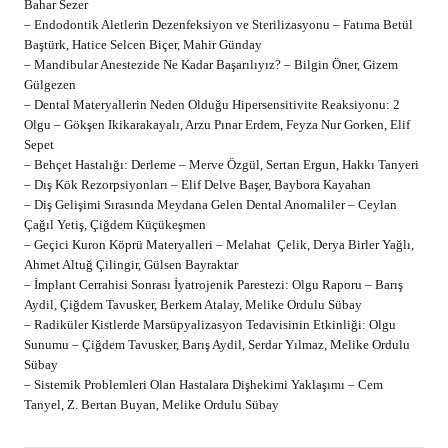
Bahar Sezer
– Endodontik Aletlerin Dezenfeksiyon ve Sterilizasyonu – Fatıma Betül
Baştürk, Hatice Selcen Biçer, Mahir Günday
– Mandibular Anestezide Ne Kadar Başarılıyız? – Bilgin Öner, Gizem
Gülgezen
– Dental Materyallerin Neden Olduğu Hipersensitivite Reaksiyonu: 2
Olgu – Gökşen Ikikarakayalı, Arzu Pınar Erdem, Feyza Nur Gorken, Elif
Sepet
– Behçet Hastalığı: Derleme – Merve Özgül, Sertan Ergun, Hakkı Tanyeri
– Dış Kök Rezorpsiyonları – Elif Delve Başer, Baybora Kayahan
– Diş Gelişimi Sırasında Meydana Gelen Dental Anomaliler – Ceylan
Çağıl Yetiş, Çiğdem Küçükeşmen
– Geçici Kuron Köprü Materyalleri – Melahat Çelik, Derya Birler Yağlı,
Ahmet Altuğ Çilingir, Gülsen Bayraktar
– İmplant Cerrahisi Sonrası İyatrojenik Parestezi: Olgu Raporu – Barış
Aydil, Çiğdem Tavusker, Berkem Atalay, Melike Ordulu Sübay
– Radiküler Kistlerde Marsüpyalizasyon Tedavisinin Etkinliği: Olgu
Sunumu – Çiğdem Tavusker, Barış Aydil, Serdar Yılmaz, Melike Ordulu
Sübay
– Sistemik Problemleri Olan Hastalara Dişhekimi Yaklaşımı – Cem
Tanyel, Z. Bertan Buyan, Melike Ordulu Sübay