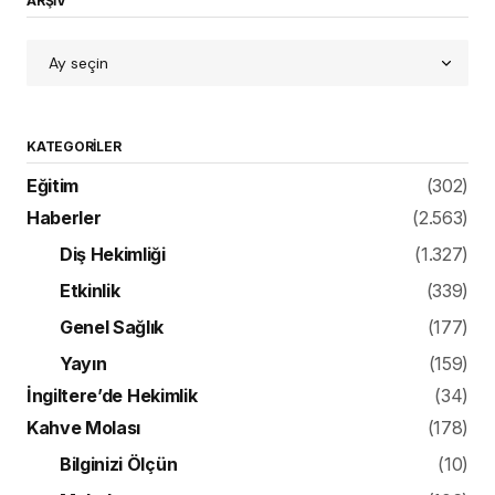
ARŞİV
KATEGORILER
Eğitim
(302)
Haberler
(2.563)
Diş Hekimliği
(1.327)
Etkinlik
(339)
Genel Sağlık
(177)
Yayın
(159)
İngiltere’de Hekimlik
(34)
Kahve Molası
(178)
Bilginizi Ölçün
(10)