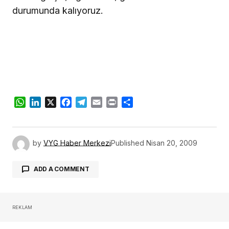
durumunda kalıyoruz.
WhatsApp
LinkedIn
X
Facebook
Telegram
Email
Print
Share
by
VYG Haber Merkezi
Published
Nisan 20, 2009
ADD A COMMENT
REKLAM
oturum açmalısınız