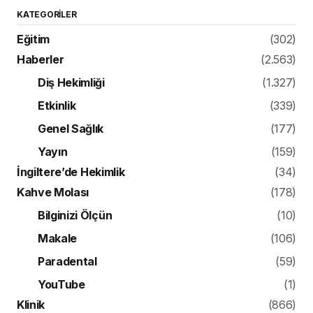
KATEGORILER
Eğitim
(302)
Haberler
(2.563)
Diş Hekimliği
(1.327)
Etkinlik
(339)
Genel Sağlık
(177)
Yayın
(159)
İngiltere’de Hekimlik
(34)
Kahve Molası
(178)
Bilginizi Ölçün
(10)
Makale
(106)
Paradental
(59)
YouTube
(1)
Klinik
(866)