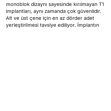
monoblok dizaynı sayesinde kırılmayan T1
implantları, aynı zamanda çok güvenlidir.
Alt ve üst çene için en az dörder adet
yerleştirilmesi tavsiye ediliyor. İmplantın
8.10.12 ve 14 mm boy seçenekleri
bulunuyor.
20 Nisan 2009