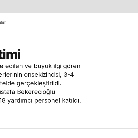
itimi
timi
e edilen ve büyük ilgi gören
lerinin onsekizincisi, 3-4
lde gerçekleştirildi.
ustafa Bekerecioğlu
 18 yardımcı personel katıldı.