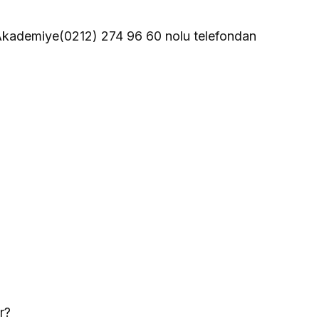
Akademi
ye
(0212) 274 96 60
nolu telefondan
r?