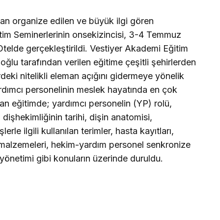
an organize edilen ve büyük ilgi gören
tim Seminerlerinin onsekizincisi, 3-4 Temmuz
Otelde gerçekleştirildi. Vestiyer Akademi Eğitim
lu tarafından verilen eğitime çeşitli şehirlerden
deki nitelikli eleman açığını gidermeye yönelik
rdımcı personelinin meslek hayatında en çok
n eğitimde; yardımcı personelin (YP) rolü,
dişhekimliğinin tarihi, dişin anatomisi,
erle ilgili kullanılan terimler, hasta kayıtları,
rf malzemeleri, hekim-yardım personel senkronize
 yönetimi gibi konuların üzerinde duruldu.