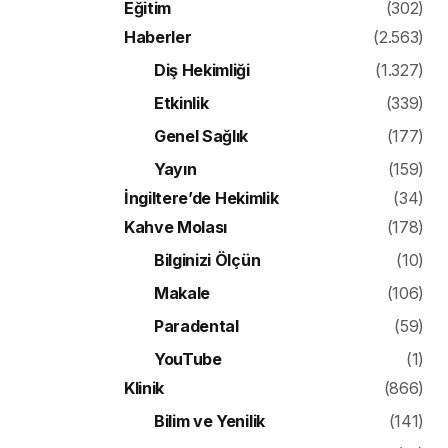
Eğitim
(302)
Haberler
(2.563)
Diş Hekimliği
(1.327)
Etkinlik
(339)
Genel Sağlık
(177)
Yayın
(159)
İngiltere’de Hekimlik
(34)
Kahve Molası
(178)
Bilginizi Ölçün
(10)
Makale
(106)
Paradental
(59)
YouTube
(1)
Klinik
(866)
Bilim ve Yenilik
(141)