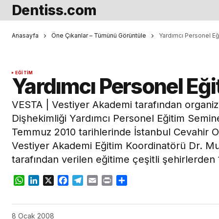
Dentiss.com
Anasayfa
Öne Çıkanlar – Tümünü Görüntüle
Yardımcı Personel Eğ
EĞITIM
Yardımcı Personel Eği
VESTA | Vestiyer Akademi tarafından organiz
Dişhekimliği Yardımcı Personel Eğitim Seminer
Temmuz 2010 tarihlerinde İstanbul Cevahir Ote
Vestiyer Akademi Eğitim Koordinatörü Dr. M
tarafından verilen eğitime çeşitli şehirlerden
WhatsApp
LinkedIn
X
Facebook
Telegram
Email
Print
Share
8 Ocak 2008