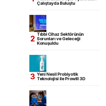
Çalıştayda Buluştu
Tıbbi Cihaz Sektörünün
Sorunları ve Geleceği
Konuşuldu
Yeni Nesil Probiyotik
Teknolojisi ile Prowill 3D