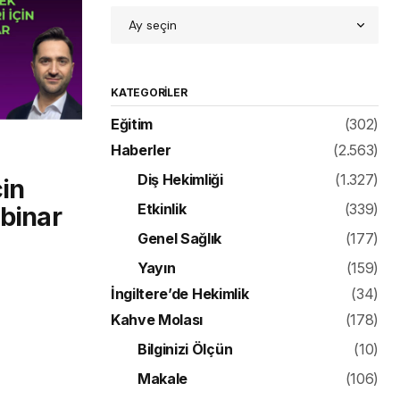
KATEGORILER
Eğitim
(302)
Haberler
(2.563)
Diş Hekimliği
(1.327)
çin
Etkinlik
(339)
ebinar
Genel Sağlık
(177)
Yayın
(159)
İngiltere’de Hekimlik
(34)
Kahve Molası
(178)
Bilginizi Ölçün
(10)
Makale
(106)