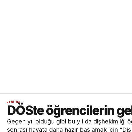
EĞITIM
DÖSte öğrencilerin ge
Geçen yıl olduğu gibi bu yıl da dişhekimliği 
sonrası hayata daha hazır başlamak için “Diş