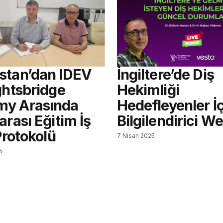
stan’dan IDEV
İngiltere’de Diş
ghtsbridge
Hekimliği
y Arasında
Hedefleyenler İ
arası Eğitim İş
Bilgilendirici W
 Protokolü
7 Nisan 2025
5