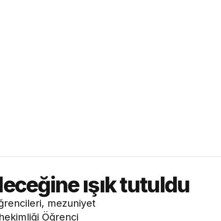
leceğine ışık tutuldu
öğrencileri, mezuniyet
hekimliği Öğrenci