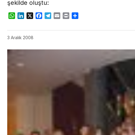
şekilde oluştu:
WhatsApp
LinkedIn
X
Facebook
Telegram
Email
Print
Share
3 Aralık 2008