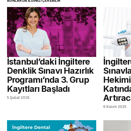
BUNLAR DA İLGİNİZİ ÇEKEBİLİR
İstanbul’daki İngiltere
İngilte
Denklik Sınavı Hazırlık
Sınavla
Programı’nda 3. Grup
Hekimi 
Kayıtları Başladı
Katınd
Artıra
5 Şubat 2026
6 Kasım 2025