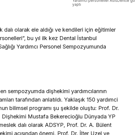
Yardımcı personeller AsisDentte g
yaptı
dalı olarak ele aldığı ve kendileri için eğitimler
onelleri”, bu yıl ilk kez Dental İstanbul
Sağlığı Yardımcı Personel Sempozyumunda
len sempozyumda dişhekimi yardımcılarının
amları tarafından anlatıldı. Yaklaşık 150 yardımci
un bilimsel programı şu şekilde oluştu: Prof. Dr.
i, Dişhekimi Mustafa Bekerecioğlu Dünyada YP
 meslek dalı olarak ADSYP, Prof. Dr. A. Bülent
kimi açısından önemi, Prof. Dr. İlter Uzel ve