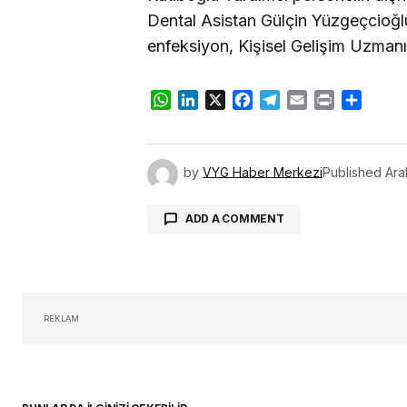
Dental Asistan Gülçin Yüzgeçcioğlu
enfeksiyon, Kişisel Gelişim Uzmanı
WhatsApp
LinkedIn
X
Facebook
Telegram
Email
Print
Share
by
VYG Haber Merkezi
Published
Ara
ADD A COMMENT
oturum 
REKLAM