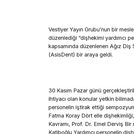
Vestiyer Yayın Grubu’nun bir meslek 
düzenlediği “dişhekimi yardımcı pers
kapsamında düzenlenen Ağız Diş 
(AsisDent) bir araya geldi.
30 Kasım Pazar günü gerçekleştiri
ihtiyacı olan konular yetkin bilimad
personelin iştirak ettiği sempozyum
Fatma Koray Dört elle dişhekimliğ
Kavramı, Prof. Dr. Emel Derviş Bir
Katiboğlu Yardımcı personelin dişhe