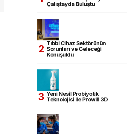
Çalıştayda Buluştu
Tıbbi Cihaz Sektörünün
Sorunları ve Geleceği
Konuşuldu
Yeni Nesil Probiyotik
Teknolojisi ile Prowill 3D