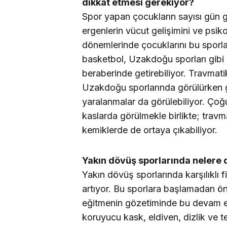
dikkat etmesi gerekiyor?
Spor yapan çocukların sayısı gün ge
ergenlerin vücut gelişimini ve psikolo
dönemlerinde çocuklarını bu sporlar
basketbol, Uzakdoğu sporları gibi k
beraberinde getirebiliyor. Travmati
Uzakdoğu sporlarında görülürken g
yaralanmalar da görülebiliyor. Çoğ
kaslarda görülmekle birlikte; trav
kemiklerde de ortaya çıkabiliyor.
Yakın dövüş sporlarında nelere d
Yakın dövüş sporlarında karşılıklı f
artıyor. Bu sporlara başlamadan ö
eğitmenin gözetiminde bu devam e
koruyucu kask, eldiven, dizlik ve t