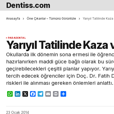
Dentiss.com
Anasayfa
Öne Çıkanlar – Tümünü Görüntüle
Yarıyıl Tatilinde Kaz
PARADENTAL
Yarıyıl Tatilinde Kaza
Okullarda ilk dönemin sona ermesi ile öğrencil
hazırlanırken maddi güce bağlı olarak bu süre
geçirebilecekleri çeşitli planlar yapıyor. Yarı
tercih edecek öğrenciler için Doç. Dr. Fatih 
riskleri ile alınması gereken önlemleri anlattı.
WhatsApp
LinkedIn
X
Facebook
Telegram
Email
Print
Share
23 Ocak 2014