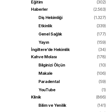
Eğitim
(302)
Haberler
(2.563)
Diş Hekimliği
(1.327)
Etkinlik
(339)
Genel Sağlık
(177)
Yayın
(159)
İngiltere’de Hekimlik
(34)
Kahve Molası
(178)
Bilginizi Ölçün
(10)
Makale
(106)
Paradental
(59)
YouTube
(1)
Klinik
(866)
Bilim ve Yenilik
(141)