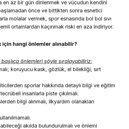
da en az bir gün dinlenmek ve vücudun kendini
başlamadan önce ve bittikten sonra esnetici
arla molalar vermek, spor esnasında bol bol sıvı
emli ortamlardan kaçınmak riski en aza indiriyor.
çin hangi önlemler alınabilir?
aşlıca önlemleri şöyle sıralayabiliriz:
lı; koruyucu kask, gözlük, el bilekliği, sırt
cilerden sporlar hakkında detaylı bilgi ve eğitim
tecrübeli insanlarla piste çıkılmalı.
lerden bilgi alınmalı, ilkyardım olanakları
ullanılmamalı.
labileceği akılda bulundurulmalı ve önlemi