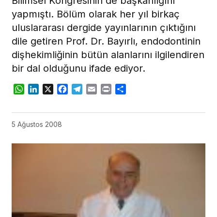
Bilimsel Kongresinin de başkanlığını
yapmıştı. Bölüm olarak her yıl birkaç
uluslararası dergide yayınlarının çıktığını
dile getiren Prof. Dr. Bayırlı, endodontinin
dişhekimliğinin bütün alanlarını ilgilendiren
bir dal olduğunu ifade ediyor.
WhatsApp
LinkedIn
X
Facebook
Telegram
Email
Print
Share
5 Ağustos 2008