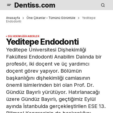
Dentiss.com
Anasayfa
Öne Çıkanlar – Tümünü Görüntüle
Yeditepe
Endodonti
DIŞ HEKIMLIĞI
HABERLER
Yeditepe Endodonti
Yeditepe Üniversitesi Dişhekimliği
Fakültesi Endodonti Anabilim Dalında bir
profesör, iki doçent ve üç yardımcı
doçent görev yapıyor. Bölümün
başkanlığını dişhekimliği camiasının
önemli isimlerinden biri olan Prof. Dr.
Gündüz Bayırlı yürütüyor. Hatırlanacağı
üzere Gündüz Bayırlı, geçtiğimiz Eylül
ayında İstanbulda gerçekleştirilen ESE 13.