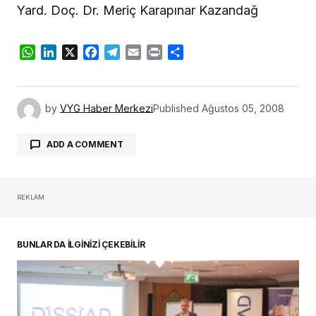
Yard. Doç. Dr. Meriç Karapınar Kazandağ
WhatsApp
LinkedIn
X
Facebook
Telegram
Email
Print
Share
by
VYG Haber Merkezi
Published
Ağustos 05, 2008
ADD A COMMENT
REKLAM
oturum açmalısınız
BUNLAR DA İLGİNİZİ ÇEKEBİLİR