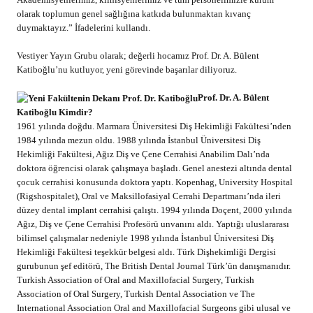
olarak toplumun genel sağlığına katkıda bulunmaktan kıvanç
duymaktayız.” İfadelerini kullandı.
Vestiyer Yayın Grubu olarak; değerli hocamız Prof. Dr. A. Bülent
Katiboğlu’nu kutluyor, yeni görevinde başarılar diliyoruz.
Prof. Dr. A. Bülent
Katiboğlu Kimdir?
1961 yılında doğdu. Marmara Üniversitesi Diş Hekimliği Fakültesi’nden
1984 yılında mezun oldu. 1988 yılında İstanbul Üniversitesi Diş
Hekimliği Fakültesi, Ağız Diş ve Çene Cerrahisi Anabilim Dalı’nda
doktora öğrencisi olarak çalışmaya başladı. Genel anestezi altında dental
çocuk cerrahisi konusunda doktora yaptı. Kopenhag, University Hospital
(Rigshospitalet), Oral ve Maksillofasiyal Cerrahi Departmanı’nda ileri
düzey dental implant cerrahisi çalıştı. 1994 yılında Doçent, 2000 yılında
Ağız, Diş ve Çene Cerrahisi Profesörü unvanını aldı. Yaptığı uluslararası
bilimsel çalışmalar nedeniyle 1998 yılında İstanbul Üniversitesi Diş
Hekimliği Fakültesi teşekkür belgesi aldı. Türk Dişhekimliği Dergisi
gurubunun şef editörü, The British Dental Journal Türk’ün danışmanıdır.
Turkish Association of Oral and Maxillofacial Surgery, Turkish
Association of Oral Surgery, Turkish Dental Association ve The
International Association Oral and Maxillofacial Surgeons gibi ulusal ve