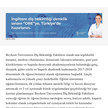
REKLAM
Beykent Üniversitesi Diş Hekimliği Fakültesi olarak tam teşekküllü
binamız, modern cihazlarımız, donanımlı laboratuvarlarımız, pırıl pırıl
kliniklerimiz ve başında deneyimli akademisyenlerin bulunduğu genç,
dinamik, güler yüzlü ve başarılı akademik kadromuzla 2017-2018
döneminde ilk öğrencilerimizi alarak eğitimimize başladık. Güçlü
kadromuzla en yüksek çıtayı hedefledik. Eğitim sistemimiz
öğrencilerimizin, ilk yıldan itibaren mesleki bilgi ve beceri düzeyini
arttıracak ve 3 yıl içerisinde klinik uygulamalara geçebileceği bir yapı
üzerine planlanmıştır. Beykent Üniversitesi Diş Hekimliği Fakültesi
vereceği eğitim ile öğrencilerinin mesleğini seven, kariyer sahibi, başarılı
hekimler olarak yetişmelerinde rol oynayacak köklü bir kurumdur.
Akademisyenlerimiz, klinisyenlerimiz ve tüm personelimizle kurum