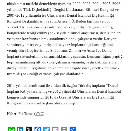
uluslararası mesleki derneklerin üyesidir. 2002, 2003, 2004, 2005, 2006
yıllarında Türk Dişhekimliği Dergisi Uluslararası Bilimsel Kongresi ve
2007-2012 yıllarında ise Uluslararası Dental İstanbul Diş Hekimliği
Kongresi Başkanlıklarını yaptı. Ayrıca, İ.Ü. Beden Eğitimi ve Spor
Yüksek Okulu kurucu üyesidir. Yurtiçi ve yurtdışında yayınlanmış,
kongrelerde tebliğ edilmiş çok sayıda bilimsel araştırması, ders kitapları
ve ayrıca konferans olarak sunulmuş bir çok çalışması vardır. Kariyeri
süresince yurt içi ve yurt dışında sayısız İmplantoloji kursu eğitimi
vermiş. Bu süreç içerisinde Straumann, Zimmer ve Astra Tec Dental
İmplant sistemlerinin danışmanlıklarını yapmıştır. Danışmanlığını yaptığı
beşi tamamlanmış altı doktora çalışması yanında, başta kök hücre, ileri
düzey implant uygulamaları ve implantolojide yüzey özellikleri olmak
üzere, diş hekimliği cerrahisi çalışma alanlarıdır.
2011 yılında kendi ismi ile anılan ilk özgün Türk diş implantı “Dental
İmplant KA”yı tasarlamış ve 2012 yılındaki Uluslararası Dental İstanbul
kongresinde sunmuştur. 2016 da Greatist Uluslararası Diş Hekimliği
Kongresi’nde onursal başkan plaketi almıştır.
Haber:
Elif Taman (
VYG
)
WhatsApp
LinkedIn
X
Facebook
Telegram
Email
Print
Share