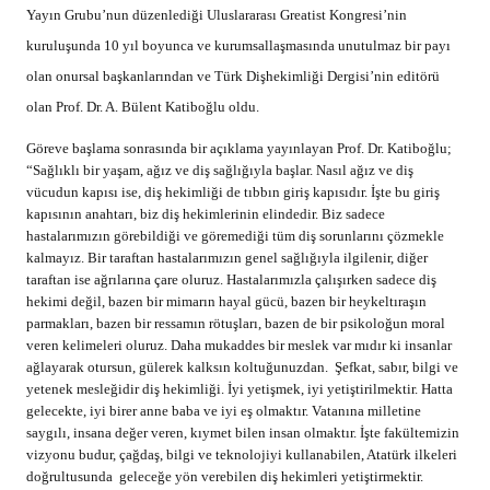
Yayın Grubu’nun düzenlediği Uluslararası Greatist Kongresi’nin
kuruluşunda 10 yıl boyunca ve kurumsallaşmasında unutulmaz bir payı
olan onursal başkanlarından ve Türk Dişhekimliği Dergisi’nin editörü
olan Prof. Dr. A. Bülent Katiboğlu oldu.
Göreve başlama sonrasında bir açıklama yayınlayan Prof. Dr. Katiboğlu;
“Sağlıklı bir yaşam, ağız ve diş sağlığıyla başlar. Nasıl ağız ve diş
vücudun kapısı ise, diş hekimliği de tıbbın giriş kapısıdır. İşte bu giriş
kapısının anahtarı, biz diş hekimlerinin elindedir. Biz sadece
hastalarımızın görebildiği ve göremediği tüm diş sorunlarını çözmekle
kalmayız. Bir taraftan hastalarımızın genel sağlığıyla ilgilenir, diğer
taraftan ise ağrılarına çare oluruz. Hastalarımızla çalışırken sadece diş
hekimi değil, bazen bir mimarın hayal gücü, bazen bir heykeltıraşın
parmakları, bazen bir ressamın rötuşları, bazen de bir psikoloğun moral
veren kelimeleri oluruz. Daha mukaddes bir meslek var mıdır ki insanlar
ağlayarak otursun, gülerek kalksın koltuğunuzdan. Şefkat, sabır, bilgi ve
yetenek mesleğidir diş hekimliği. İyi yetişmek, iyi yetiştirilmektir. Hatta
gelecekte, iyi birer anne baba ve iyi eş olmaktır. Vatanına milletine
saygılı, insana değer veren, kıymet bilen insan olmaktır. İşte fakültemizin
vizyonu budur, çağdaş, bilgi ve teknolojiyi kullanabilen, Atatürk ilkeleri
doğrultusunda geleceğe yön verebilen diş hekimleri yetiştirmektir.