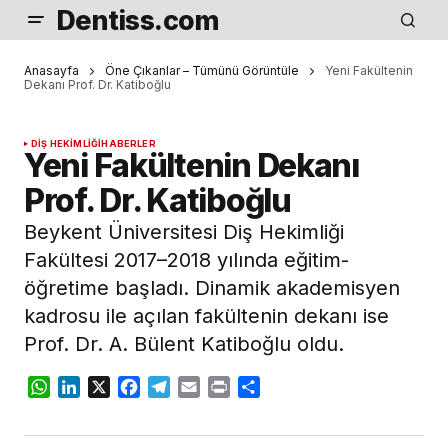
Dentiss.com
Anasayfa
Öne Çıkanlar – Tümünü Görüntüle
Yeni Fakültenin
Dekanı Prof. Dr. Katiboğlu
DIŞ HEKIMLIĞI
HABERLER
Yeni Fakültenin Dekanı
Prof. Dr. Katiboğlu
Beykent Üniversitesi Diş Hekimliği
Fakültesi 2017–2018 yılında eğitim-
öğretime başladı. Dinamik akademisyen
kadrosu ile açılan fakültenin dekanı ise
Prof. Dr. A. Bülent Katiboğlu oldu.
WhatsApp
LinkedIn
X
Facebook
Telegram
Email
Print
Share