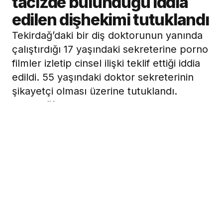
tacizde bulunduğu iddia
edilen dişhekimi tutuklandı
Tekirdağ’daki bir diş doktorunun yanında
çalıştırdığı 17 yaşındaki sekreterine porno
filmler izletip cinsel ilişki teklif ettiği iddia
edildi. 55 yaşındaki doktor sekreterinin
şikayetçi olması üzerine tutuklandı.
Tekirdağ’da yaşayan 17 yaşındaki Ç.Ç,
dişhekimi T.O’nun yanında sekreter olarak
işe başladı. İddiaya göre, dişhekimi T.O,
gündüz müşterileri ile ilgilenirken akşam
saatlerinde odasında bulunan
televizyonun uydu kanallarından porno
filmini açtı.
22 Ocak 2009