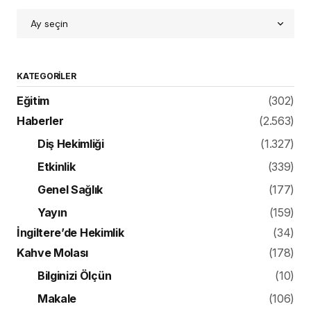
KATEGORILER
Eğitim
(302)
Haberler
(2.563)
Diş Hekimliği
(1.327)
Etkinlik
(339)
Genel Sağlık
(177)
Yayın
(159)
İngiltere’de Hekimlik
(34)
Kahve Molası
(178)
Bilginizi Ölçün
(10)
Makale
(106)