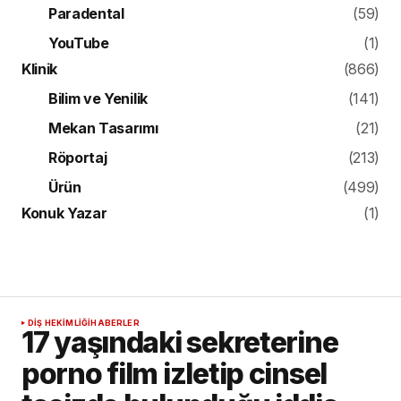
Paradental
(59)
YouTube
(1)
Klinik
(866)
Bilim ve Yenilik
(141)
Mekan Tasarımı
(21)
Röportaj
(213)
Ürün
(499)
Konuk Yazar
(1)
DIŞ HEKIMLIĞI
HABERLER
17 yaşındaki sekreterine
porno film izletip cinsel