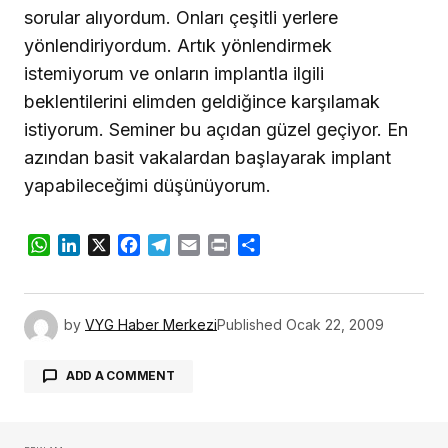
sorular alıyordum. Onları çeşitli yerlere
yönlendiriyordum. Artık yönlendirmek
istemiyorum ve onların implantla ilgili
beklentilerini elimden geldiğince karşılamak
istiyorum. Seminer bu açıdan güzel geçiyor. En
azından basit vakalardan başlayarak implant
yapabileceğimi düşünüyorum.
WhatsApp
LinkedIn
X
Facebook
Telegram
Email
Print
Share
by
VYG Haber Merkezi
Published
Ocak 22, 2009
ADD A COMMENT