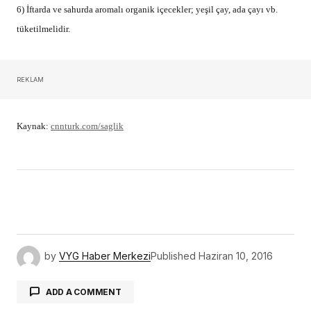
6) İftarda ve sahurda aromalı organik içecekler; yeşil çay, ada çayı vb.
tüketilmelidir.
REKLAM
Kaynak:
cnnturk.com/saglik
by
VYG Haber Merkezi
Published
Haziran 10, 2016
ADD A COMMENT