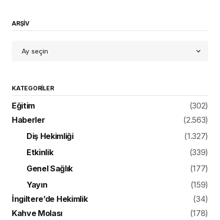
ARŞİV
KATEGORILER
Eğitim
(302)
Haberler
(2.563)
Diş Hekimliği
(1.327)
Etkinlik
(339)
Genel Sağlık
(177)
Yayın
(159)
İngiltere’de Hekimlik
(34)
Kahve Molası
(178)