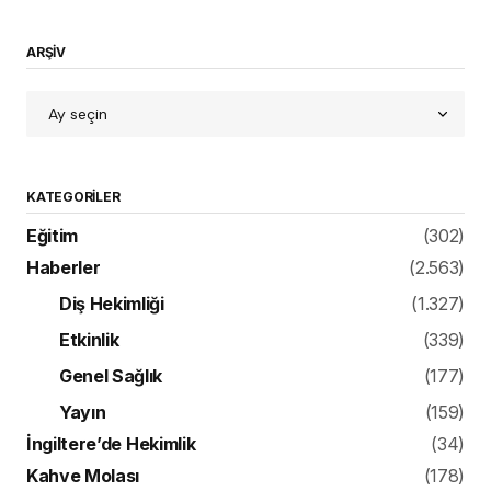
ARŞİV
KATEGORILER
Eğitim
(302)
Haberler
(2.563)
Diş Hekimliği
(1.327)
Etkinlik
(339)
Genel Sağlık
(177)
Yayın
(159)
İngiltere’de Hekimlik
(34)
Kahve Molası
(178)