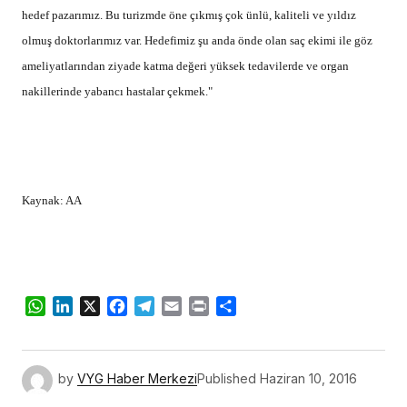
hedef pazarımız. Bu turizmde öne çıkmış çok ünlü, kaliteli ve yıldız
olmuş doktorlarımız var. Hedefimiz şu anda önde olan saç ekimi ile göz
ameliyatlarından ziyade katma değeri yüksek tedavilerde ve organ
nakillerinde yabancı hastalar çekmek."
Kaynak: AA
WhatsApp
LinkedIn
X
Facebook
Telegram
Email
Print
Share
by
VYG Haber Merkezi
Published
Haziran 10, 2016