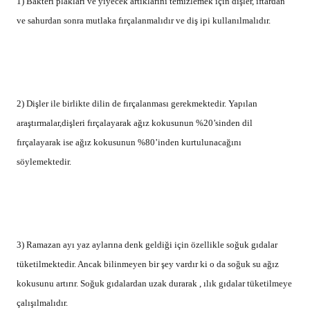
1) Bakteri plakları ve yiyecek artıklarını temizlemek için dişler, iftardan
ve sahurdan sonra mutlaka fırçalanmalıdır ve diş ipi kullanılmalıdır.
2) Dişler ile birlikte dilin de fırçalanması gerekmektedir. Yapılan
araştırmalar,dişleri fırçalayarak ağız kokusunun %20’sinden dil
fırçalayarak ise ağız kokusunun %80’inden kurtulunacağını
söylemektedir.
3) Ramazan ayı yaz aylarına denk geldiği için özellikle soğuk gıdalar
tüketilmektedir. Ancak bilinmeyen bir şey vardır ki o da soğuk su ağız
kokusunu artırır. Soğuk gıdalardan uzak durarak , ılık gıdalar tüketilmeye
çalışılmalıdır.