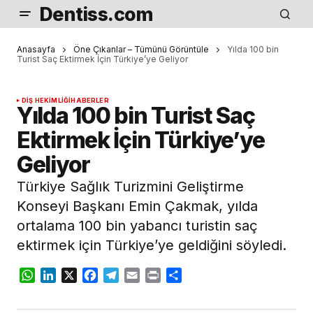
Dentiss.com
Anasayfa
Öne Çıkanlar – Tümünü Görüntüle
Yılda 100 bin
Turist Saç Ektirmek İçin Türkiye’ye Geliyor
DIŞ HEKIMLIĞI
HABERLER
Yılda 100 bin Turist Saç
Ektirmek İçin Türkiye’ye
Geliyor
Türkiye Sağlık Turizmini Geliştirme
Konseyi Başkanı Emin Çakmak, yılda
ortalama 100 bin yabancı turistin saç
ektirmek için Türkiye’ye geldiğini söyledi.
WhatsApp
LinkedIn
X
Facebook
Telegram
Email
Print
Share