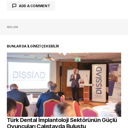
ADD A COMMENT
REKLAM
oturum açmalısınız
BUNLAR DA İLGİNİZİ ÇEKEBİLİR
Türk Dental İmplantoloji Sektörünün Güçlü
Oyuncuları Çalıştayda Buluştu