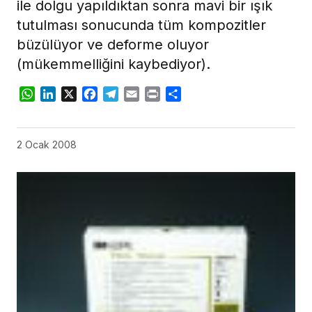
ile dolgu yapıldıktan sonra mavi bir ışık
tutulması sonucunda tüm kompozitler
büzülüyor ve deforme oluyor
(mükemmelliğini kaybediyor).
WhatsApp
LinkedIn
X
Facebook
Telegram
Email
Print
Share
2 Ocak 2008