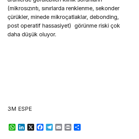
(mikrosızıntı, sınırlarda renklenme, sekonder
çürükler, minede mikroçatlaklar, debonding,
post operatif hassasiyet)
görünme riski çok
daha düşük oluyor.
3M ESPE
WhatsApp
LinkedIn
X
Facebook
Telegram
Email
Print
Share