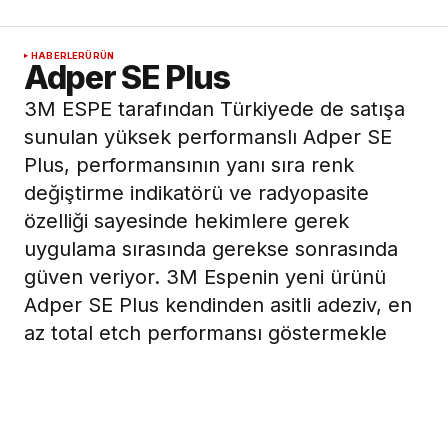
HABERLER
ÜRÜN
Adper SE Plus
3M ESPE tarafından Türkiyede de satışa
sunulan yüksek performanslı Adper SE
Plus, performansının yanı sıra renk
değiştirme indikatörü ve radyopasite
özelliği sayesinde hekimlere gerek
uygulama sırasında gerekse sonrasında
güven veriyor. 3M Espenin yeni ürünü
Adper SE Plus kendinden asitli adeziv, en
az total etch performansı göstermekle
beraber ilk aşamadan son aşamaya kadar
güven veren özellikler taşıyor. İçindeki
nano-doldurucular ürünün bağlantı
gücünü artırıyor