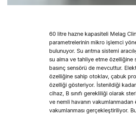
60 litre hazne kapasiteli Melag Clin
parametrelerinin mikro işlemci yön
bulunuyor. Su arıtma sistemi aracıl
su alma ve tahliye etme özelliğine
basınç sensörü de mevcuttur. Elekt
özelliğine sahip otoklav, çabuk pr
özelliği gösteriyor. İstenildiği k
cihaz, B sınıfı gerekliliği olarak 
ve nemli havanın vakumlanmadan ön
vakumlanması gerçekleştiriliyor. B