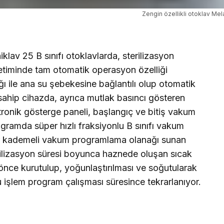
Zengin özellikli otoklav Mel
iklav 25 B sınıfı otoklavlarda, sterilizasyon
etiminde tam otomatik operasyon özelliği
ığı ile ana su şebekesine bağlantılı olup otomatik
 sahip cihazda, ayrıca mutlak basıncı gösteren
ronik gösterge paneli, başlangıç ve bitiş vakum
ogramda süper hızlı fraksiyonlu B sınıfı vakum
adar kademeli vakum programlama olanağı sunan
sterilizasyon süresi boyunca haznede oluşan sıcak
ce kurutulup, yoğunlaştırılması ve soğutularak
u işlem program çalışması süresince tekrarlanıyor.