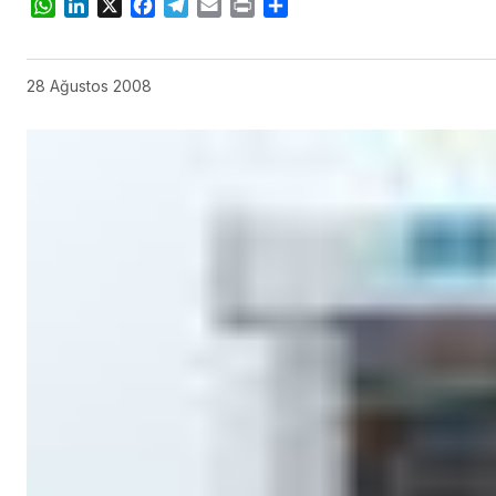
WhatsApp
LinkedIn
X
Facebook
Telegram
Email
Print
Share
28 Ağustos 2008