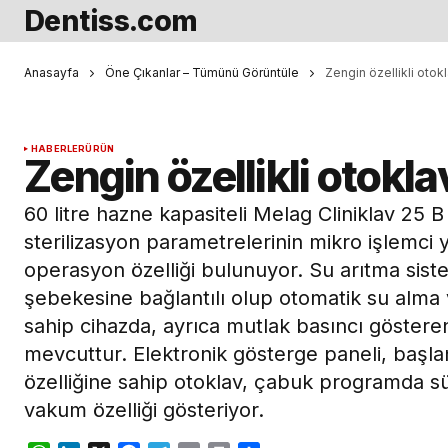
Dentiss.com
Anasayfa
Öne Çıkanlar – Tümünü Görüntüle
Zengin özellikli otok
HABERLER
ÜRÜN
Zengin özellikli otokl
60 litre hazne kapasiteli Melag Cliniklav 25 B 
sterilizasyon parametrelerinin mikro işlemci
operasyon özelliği bulunuyor. Su arıtma sistem
şebekesine bağlantılı olup otomatik su alma 
sahip cihazda, ayrıca mutlak basıncı göster
mevcuttur. Elektronik gösterge paneli, başla
özelliğine sahip otoklav, çabuk programda süpe
vakum özelliği gösteriyor.