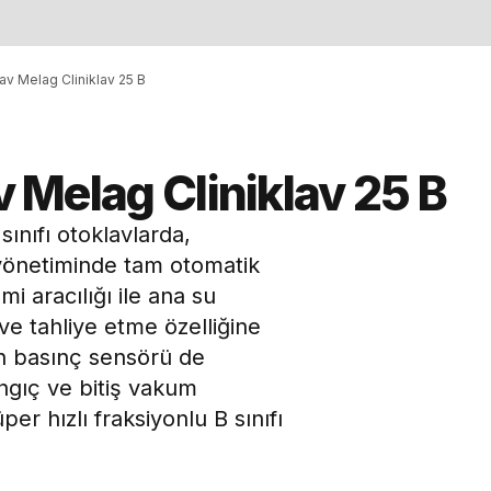
lav Melag Cliniklav 25 B
av Melag Cliniklav 25 B
sınıfı otoklavlarda,
 yönetiminde tam otomatik
i aracılığı ile ana su
ve tahliye etme özelliğine
en basınç sensörü de
ngıç ve bitiş vakum
r hızlı fraksiyonlu B sınıfı