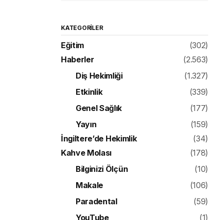
KATEGORILER
Eğitim
(302)
Haberler
(2.563)
Diş Hekimliği
(1.327)
Etkinlik
(339)
Genel Sağlık
(177)
Yayın
(159)
İngiltere’de Hekimlik
(34)
Kahve Molası
(178)
Bilginizi Ölçün
(10)
Makale
(106)
Paradental
(59)
YouTube
(1)