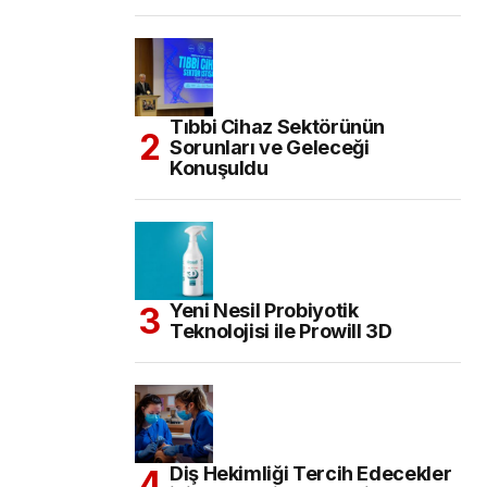
Tıbbi Cihaz Sektörünün
Sorunları ve Geleceği
Konuşuldu
Yeni Nesil Probiyotik
Teknolojisi ile Prowill 3D
Diş Hekimliği Tercih Edecekler