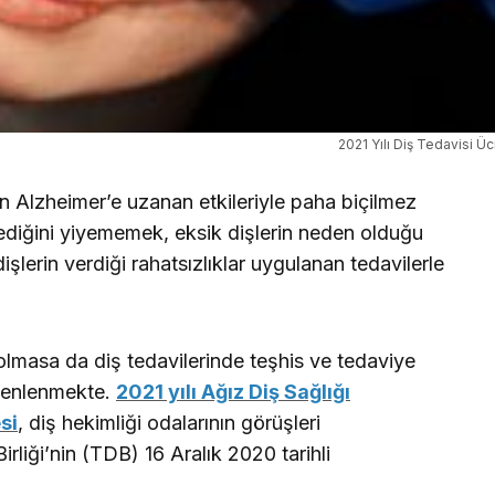
2021 Yılı Diş Tedavisi Ücr
an Alzheimer’e uzanan etkileriyle paha biçilmez
tediğini yiyememek, eksik dişlerin neden olduğu
şlerin verdiği rahatsızlıklar uygulanan tedavilerle
lmasa da diş tedavilerinde teşhis ve tedaviye
üzenlenmekte.
2021 yılı Ağız Diş Sağlığı
si
, diş hekimliği odalarının görüşleri
rliği’nin (TDB) 16 Aralık 2020 tarihli