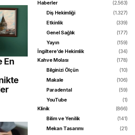
Haberler
(2.563)
Diş Hekimliği
(1.327)
Etkinlik
(339)
Genel Sağlık
(177)
Yayın
(159)
İngiltere’de Hekimlik
(34)
e En
Kahve Molası
(178)
Bilginizi Ölçün
(10)
nikte
Makale
(106)
er
Paradental
(59)
YouTube
(1)
Klinik
(866)
Bilim ve Yenilik
(141)
Mekan Tasarımı
(21)