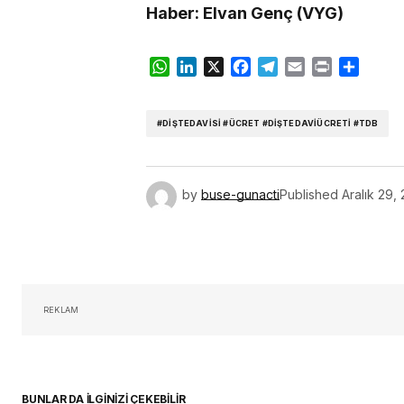
Haber: Elvan Genç (VYG)
WhatsApp
LinkedIn
X
Facebook
Telegram
Email
Print
Share
#DIŞTEDAVISI #ÜCRET #DIŞTEDAVIÜCRETI #TDB
by
buse-gunacti
Published
Aralık 29,
REKLAM
BUNLAR DA İLGİNİZİ ÇEKEBİLİR