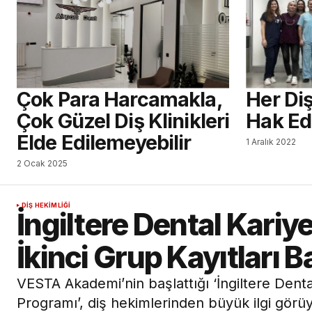
Çok Para Harcamakla,
Her Diş
Çok Güzel Diş Klinikleri
Hak Ed
Elde Edilemeyebilir
1 Aralık 2022
2 Ocak 2025
DIŞ HEKIMLIĞI
İngiltere Dental Kari
İkinci Grup Kayıtları B
VESTA Akademi’nin başlattığı ‘İngiltere Dent
Programı’, diş hekimlerinden büyük ilgi görüy