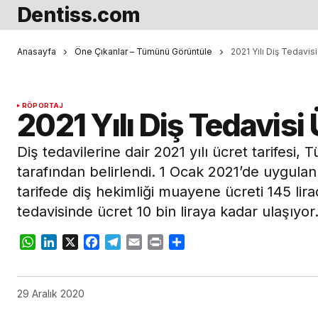
Dentiss.com
Anasayfa
Öne Çıkanlar – Tümünü Görüntüle
2021 Yılı Diş Tedavisi
RÖPORTAJ
2021 Yılı Diş Tedavisi 
Diş tedavilerine dair 2021 yılı ücret tarifesi, 
tarafından belirlendi. 1 Ocak 2021’de uygul
tarifede diş hekimliği muayene ücreti 145 lir
tedavisinde ücret 10 bin liraya kadar ulaşıyor
WhatsApp
LinkedIn
X
Facebook
Telegram
Email
Print
Share
29 Aralık 2020