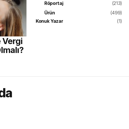
Röportaj
(213)
Ürün
(499)
Konuk Yazar
(1)
e Vergi
Olmalı?
nda