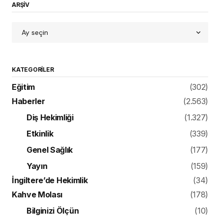
ARŞİV
KATEGORILER
Eğitim
(302)
Haberler
(2.563)
Diş Hekimliği
(1.327)
Etkinlik
(339)
Genel Sağlık
(177)
Yayın
(159)
İngiltere’de Hekimlik
(34)
Kahve Molası
(178)
Bilginizi Ölçün
(10)