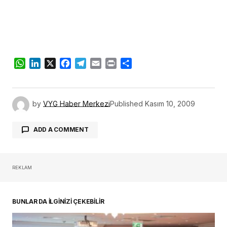
WhatsApp
LinkedIn
X
Facebook
Telegram
Email
Print
Share
by
VYG Haber Merkezi
Published
Kasım 10, 2009
ADD A COMMENT
REKLAM
oturum açmalısınız
BUNLAR DA İLGİNİZİ ÇEKEBİLİR