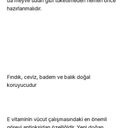
da meyve suları gibi tüketilmeden hemen önce
hazırlanmalıdır.
Fındık, ceviz, badem ve balık doğal
koruyucudur
E vitaminin vücut çalışmasındaki en önemli
görevi antioksidan özelliğidir. Yeni doğan