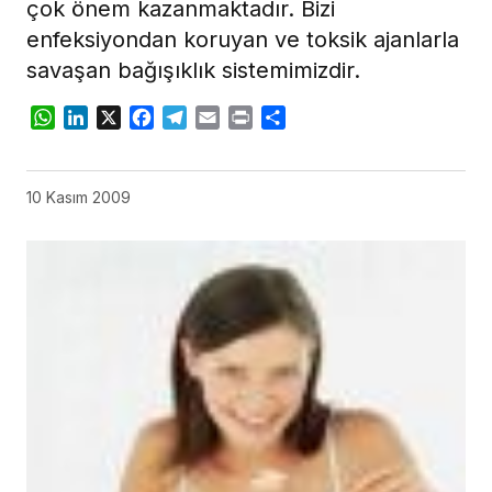
çok önem kazanmaktadır. Bizi
enfeksiyondan koruyan ve toksik ajanlarla
savaşan bağışıklık sistemimizdir.
WhatsApp
LinkedIn
X
Facebook
Telegram
Email
Print
Share
10 Kasım 2009