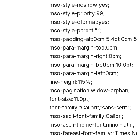
mso-style-noshow:yes;
mso-style-priority:99;
mso-style-qformat:yes;
mso-style-parent:””;
mso-padding-alt:0cm 5.4pt 0cm 5
mso-para-margin-top:0cm;
mso-para-margin-right:0cm;
mso-para-margin-bottom:10.0pt;
mso-para-margin-left:0cm;
line-height:115%;
mso-pagination:widow-orphan;
font-size:11.0pt;
font-family:”Calibri”,”sans-serif”;
mso-ascii-font-family:Calibri;
mso-ascii-theme-font:minor-latin;
mso-fareast-font-family:”Times 