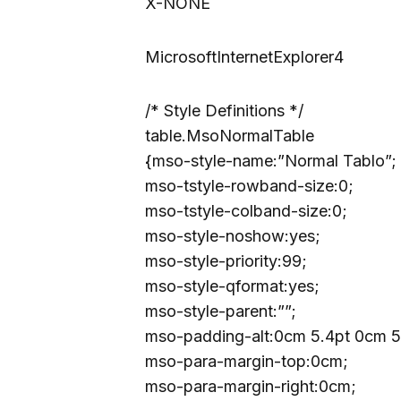
X-NONE
MicrosoftInternetExplorer4
/* Style Definitions */
table.MsoNormalTable
{mso-style-name:”Normal Tablo”;
mso-tstyle-rowband-size:0;
mso-tstyle-colband-size:0;
mso-style-noshow:yes;
mso-style-priority:99;
mso-style-qformat:yes;
mso-style-parent:””;
mso-padding-alt:0cm 5.4pt 0cm 5
mso-para-margin-top:0cm;
mso-para-margin-right:0cm;