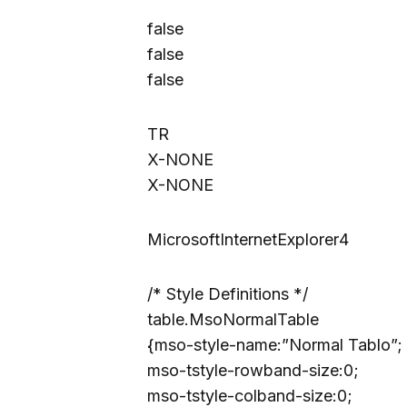
false
false
false
TR
X-NONE
X-NONE
MicrosoftInternetExplorer4
/* Style Definitions */
table.MsoNormalTable
{mso-style-name:”Normal Tablo”;
mso-tstyle-rowband-size:0;
mso-tstyle-colband-size:0;