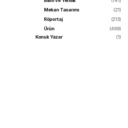
Bilim ve Yenilik
(141)
Mekan Tasarımı
(21)
Röportaj
(213)
Ürün
(499)
Konuk Yazar
(1)