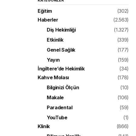
KATEGORILER
Eğitim
(302)
Haberler
(2.563)
Diş Hekimliği
(1.327)
Etkinlik
(339)
Genel Sağlık
(177)
Yayın
(159)
İngiltere’de Hekimlik
(34)
Kahve Molası
(178)
Bilginizi Ölçün
(10)
Makale
(106)
Paradental
(59)
YouTube
(1)
Klinik
(866)