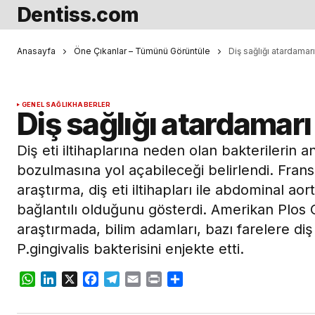
Dentiss.com
Anasayfa
Öne Çıkanlar – Tümünü Görüntüle
Diş sağlığı atardamarı
GENEL SAĞLIK
HABERLER
Diş sağlığı atardamarı 
Diş eti iltihaplarına neden olan bakterilerin 
bozulmasına yol açabileceği belirlendi. Frans
araştırma, diş eti iltihapları ile abdominal ao
bağlantılı olduğunu gösterdi. Amerikan Plos
araştırmada, bilim adamları, bazı farelere diş 
P.gingivalis bakterisini enjekte etti.
WhatsApp
LinkedIn
X
Facebook
Telegram
Email
Print
Share