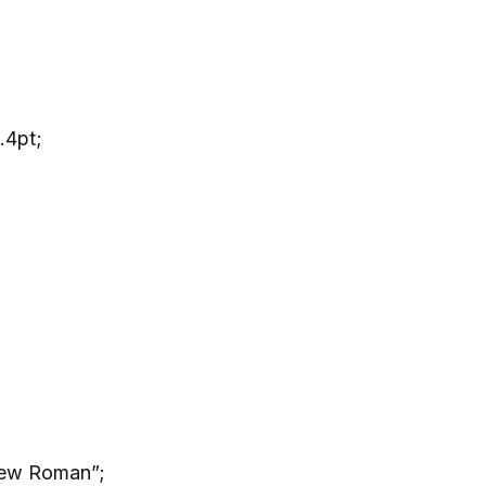
.4pt;
New Roman”;