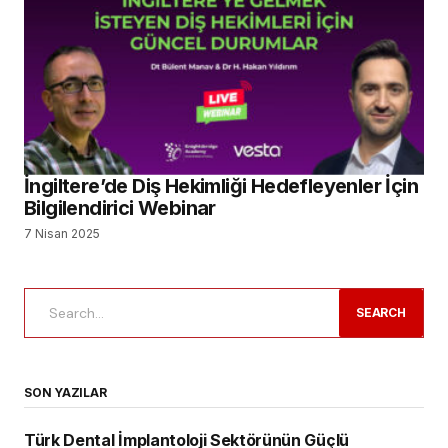
İngiltere’de Diş Hekimliği Hedefleyenler İçin
Bilgilendirici Webinar
7 Nisan 2025
SEARCH
SON YAZILAR
Türk Dental İmplantoloji Sektörünün Güçlü