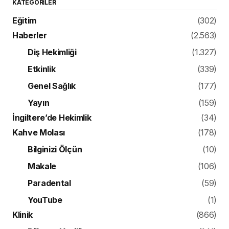
KATEGORILER
Eğitim
(302)
Haberler
(2.563)
Diş Hekimliği
(1.327)
Etkinlik
(339)
Genel Sağlık
(177)
Yayın
(159)
İngiltere’de Hekimlik
(34)
Kahve Molası
(178)
Bilginizi Ölçün
(10)
Makale
(106)
Paradental
(59)
YouTube
(1)
Klinik
(866)