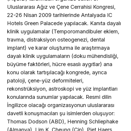
Uluslararası Ağız ve Çene Cerrahisi Kongresi,
22-26 Nisan 2009 tarihlerinde Antalyada IC
Hotels Green Palacede yapılacak. Kanıta dayalı
klinik uygulamalar (Temporomandibuler eklem,
travma, distraksiyon osteogenezi, dental
implant) ve karar oluşturma ile araştırmaya
dayalı klinik uygulamaların (doku mühendisliği,
büyüme faktörleri, hücre esaslı aygıtlar) ana
konu olarak tartışılacağı kongrede, ayrıca
patoloji, çene-yüz deformiteleri,
rekonstrüksiyon, astroskopi ve yüz implantları
konularında sunumlar yapılacak. Resmi dilin
İngilizce olacağı organizasyonun uluslararası
davetli konuşmacıları şu isimlerden oluşuyor:
Thomas Dodson (ABD), Henning Schliephake
(Almanya), Lim K. Cheung (Çin), Piet Haers