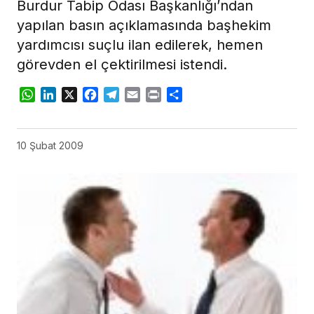
Burdur Tabip Odası Başkanlığı’ndan
yapılan basın açıklamasında başhekim
yardımcısı suçlu ilan edilerek, hemen
görevden el çektirilmesi istendi.
WhatsApp
LinkedIn
X
Facebook
Telegram
Email
Print
Share
10 Şubat 2009