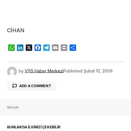
CİHAN
WhatsApp
LinkedIn
X
Facebook
Telegram
Email
Print
Share
by
VYG Haber Merkezi
Published
Şubat 10, 2009
ADD A COMMENT
REKLAM
oturum açmalısınız
BUNLAR DA İLGİNİZİ ÇEKEBİLİR