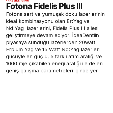
HABERLER
ÜRÜN
Fotona Fidelis Plus III
Fotona sert ve yumuşak doku lazerlerinin
ideal kombinasyonu olan Er:Yag ve
Nd:Yag lazerlerini, Fidelis Plus III ailesi
geliştirmeye devam ediyor. İdeaDentiin
piyasaya sunduğu lazerlerden 20watt
Erbium Yag ve 15 Watt Nd:Yag lazerleri
gücüyle en güçlü, 5 farklı atım aralığı ve
1000 mje çıkabilen enerji aralığı ile de en
geniş çalışma parametreleri içinde yer
alıyor. Bir lazerin sahip olabileceği tüm
özelliklere sahip olan Fidelis Plus lazer
ailesi, dokunmatik paneli sayesinde çok
sayıda farklı dokularda değiştirilebiliyor.
7 Ocak 2008