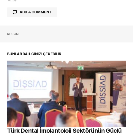
ADD A COMMENT
REKLAM
oturum açmalısınız
BUNLAR DA İLGİNİZİ ÇEKEBİLİR
Türk Dental İmplantoloji Sektörünün Güçlü