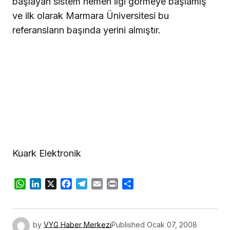
başlayan sistem hemen ilgi görmeye başlamış
ve ilk olarak Marmara Üniversitesi bu
referansların başında yerini almıştır.
Kuark Elektronik
WhatsApp
LinkedIn
X
Facebook
Telegram
Email
Print
Share
by
VYG Haber Merkezi
Published
Ocak 07, 2008