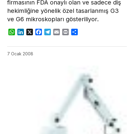
firmasının FDA onaylı olan ve sadece diş
hekimliğine yönelik özel tasarlanmış G3
ve G6 mikroskopları gösteriliyor.
WhatsApp
LinkedIn
X
Facebook
Telegram
Email
Print
Share
7 Ocak 2008