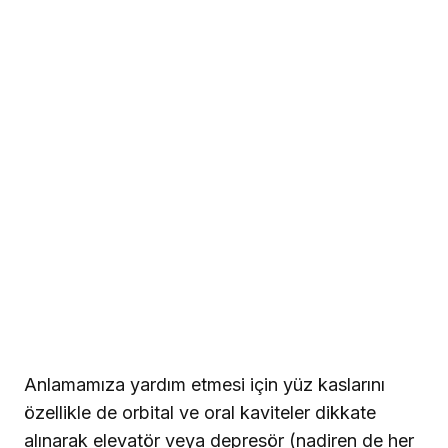
Anlamamıza yardım etmesi için yüz kaslarını
özellikle de orbital ve oral kaviteler dikkate
alınarak elevatör veya depresör (nadiren de her
ikisi birlikte) fonksiyonlarına göre kategorize
etmek uygundur. Konuya böyle basit ama
yardımcı olacak şekilde bir bakış açısı bunu
elevatör ve depresör kaslar arasında bir halat
çekme yarışı gibi düşünmektir. İstirahat
pozisyonunda ip herhangi bir tarafça
çekilmeyeceğinden göz kapakları veya dudaklar
da statik kalacaktır.
Eğer yine de frontal kas çok
aktive olursa kaşlar kalkacak
yani elevatörler
yarışı kazanacaktır. Buna karşın eğer procerus
ya da corrugator aşırı aktive olur ise net çekme
frontalis elevasyonundan güçlü olduğu takdirde
kaş bölgesinde bir çökme meydana gelir.