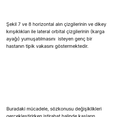
enjeksiyon sahaları (Şekil 7) tarif edilmektedir
(kullanılan dozlar bu makalede tartışma konusu
değildir). Şekil 9a-9d de cerrahi olmayan
yöntemlerle BTX tedavisiyle kaş kaldırma
arzulayan bir bayan hasta izlenmektedir. Kas
dinamikleri ile aynı prensipler burada da
uygulanmaktadır, ancak bu vakada hassas BTX
enjeksiyonları ile kaş elevatör grubu güçlendirip
kaş depresör grubu zayıflatmak önemlidir (örn.
Procerus, corrugator, obicularis occuli ve
depressor supercili). Hasta tedaviden 3 hafta
sonra istirahat halinde izlenmektedir. Çoğunlukla
bu tip bir sonuç ancak cerrahi kaş yükseltme
prosedürleri ile elde edilebilir.