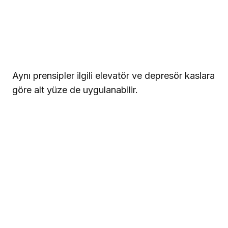
3. Kişisel tedavi
Ayrıntılı ve doğru bir hasta değerlendirmesi ile
konsültasyonunu takiben -kas dinamikleri bilgisi
hastanın özel ihtiyaçları ile kombine edilerek-
operatör uygun noktalarda ilgili