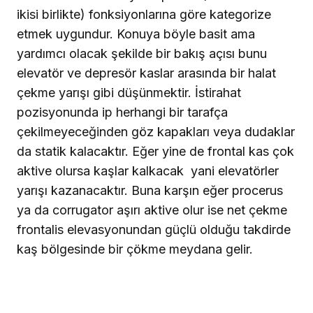
Aynı prensipler ilgili elevatör ve depresör kaslara
göre alt yüze de uygulanabilir.