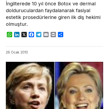
İngilterede 10 yıl önce Botox ve dermal
dolduruculardan faydalanarak fasiyal
estetik prosedürlerine giren ilk diş hekimi
olmuştur.
WhatsApp
LinkedIn
X
Facebook
Telegram
Email
Print
Share
26 Ocak 2010