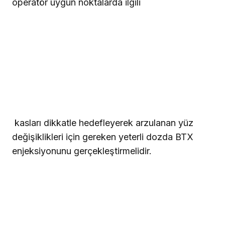
Şekil 7 ve 8 horizontal alın çizgilerinin ve dikey
kırışıklıkları ile lateral orbital çizgilerinin (karga
ayağı) yumuşatılmasını
isteyen genç bir
hastanın tipik vakasını göstermektedir.
Buradaki mücadele, sözkonusu değişiklikleri
gerçekleştirirken istirahat halinde kaşların
pozisyonuyla oynamamaktır. Kullanılan