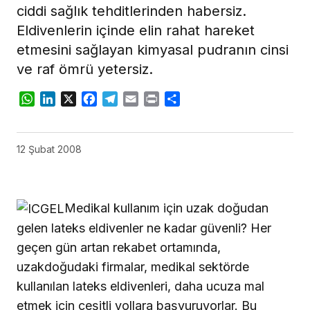
ciddi sağlık tehditlerinden habersiz.
Eldivenlerin içinde elin rahat hareket
etmesini sağlayan kimyasal pudranın cinsi
ve raf ömrü yetersiz.
WhatsApp
LinkedIn
X
Facebook
Telegram
Email
Print
Share
12 Şubat 2008
Medikal kullanım için uzak doğudan
gelen lateks eldivenler ne kadar güvenli? Her
geçen gün artan rekabet ortamında,
uzakdoğudaki firmalar, medikal sektörde
kullanılan lateks eldivenleri, daha ucuza mal
etmek için çeşitli yollara başvuruyorlar. Bu