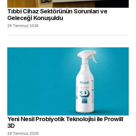
Tıbbi Cihaz Sektörünün Sorunları ve
Geleceği Konuşuldu
29 Temmuz 2026
Yeni Nesil Probiyotik Teknolojisi ile Prowill
3D
29 Temmuz 2026