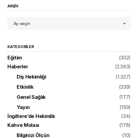
ARŞİV
KATEGORILER
Eğitim
(302)
Haberler
(2.563)
Diş Hekimliği
(1.327)
Etkinlik
(339)
Genel Sağlık
(177)
Yayın
(159)
İngiltere’de Hekimlik
(34)
Kahve Molası
(178)
Bilginizi Ölçün
(10)