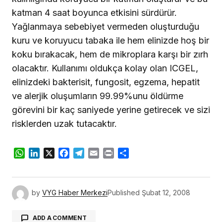
katman 4 saat boyunca etkisini sürdürür.
Yağlanmaya sebebiyet vermeden oluşturduğu
kuru ve koruyucu tabaka ile hem elinizde hoş bir
koku bırakacak, hem de mikroplara karşı bir zırh
olacaktır. Kullanımı oldukça kolay olan ICGEL,
elinizdeki bakterisit, fungosit, egzema, hepatit
ve alerjik oluşumların 99.99%unu öldürme
görevini bir kaç saniyede yerine getirecek ve sizi
risklerden uzak tutacaktır.
WhatsApp
LinkedIn
X
Facebook
Telegram
Email
Print
Share
by
VYG Haber Merkezi
Published
Şubat 12, 2008
ADD A COMMENT