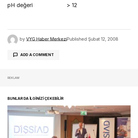
pH değeri
> 12
by
VYG Haber Merkezi
Published
Şubat 12, 2008
ADD A COMMENT
REKLAM
oturum açmalısınız
BUNLAR DA İLGİNİZİ ÇEKEBİLİR