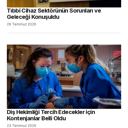
Tıbbi Cihaz Sektörünün Sorunları ve
Geleceği Konuşuldu
29 Temmuz 2026
Diş Hekimliği Tercih Edecekler için
Kontenjanlar Belli Oldu
23 Temmuz 2026