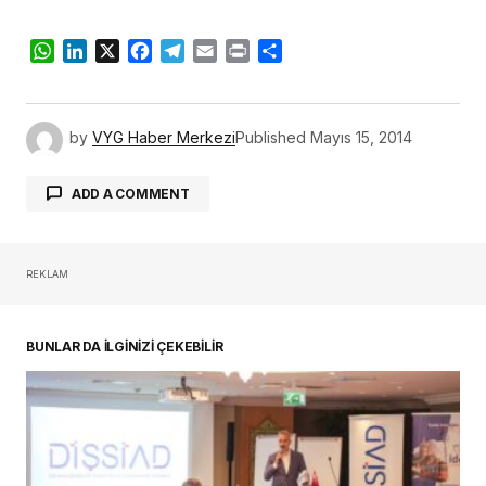
WhatsApp
LinkedIn
X
Facebook
Telegram
Email
Print
Share
by
VYG Haber Merkezi
Published
Mayıs 15, 2014
ADD A COMMENT
REKLAM
oturum açmalısınız
BUNLAR DA İLGİNİZİ ÇEKEBİLİR