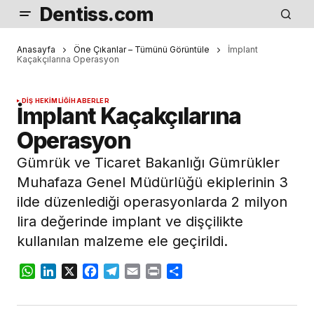
Dentiss.com
Anasayfa
Öne Çıkanlar – Tümünü Görüntüle
İmplant
Kaçakçılarına Operasyon
DIŞ HEKIMLIĞI
HABERLER
İmplant Kaçakçılarına
Operasyon
Gümrük ve Ticaret Bakanlığı Gümrükler
Muhafaza Genel Müdürlüğü ekiplerinin 3
ilde düzenlediği operasyonlarda 2 milyon
lira değerinde implant ve dişçilikte
kullanılan malzeme ele geçirildi.
WhatsApp
LinkedIn
X
Facebook
Telegram
Email
Print
Share