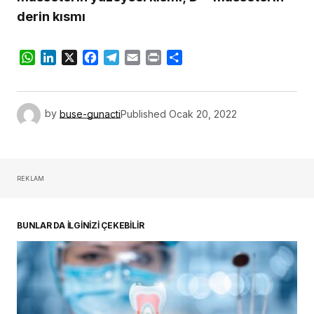
derin kısmı
WhatsApp
LinkedIn
X
Facebook
Telegram
Email
Print
Share
by
buse-gunacti
Published
Ocak 20, 2022
REKLAM
BUNLAR DA İLGİNİZİ ÇEKEBİLİR