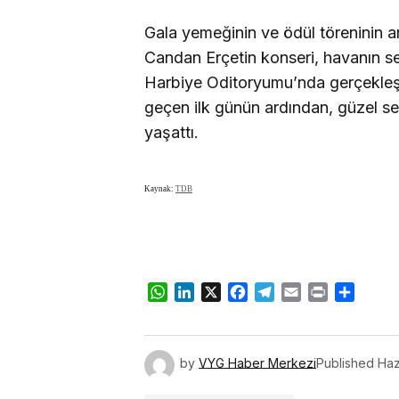
Gala yemeğinin ve ödül töreninin a
Candan Erçetin konseri, havanın se
Harbiye Oditoryumu’nda gerçekleşt
geçen ilk günün ardından, güzel ses
yaşattı.
Kaynak:
TDB
WhatsApp
LinkedIn
X
Facebook
Telegram
Email
Print
Share
by
VYG Haber Merkezi
Published
Haz