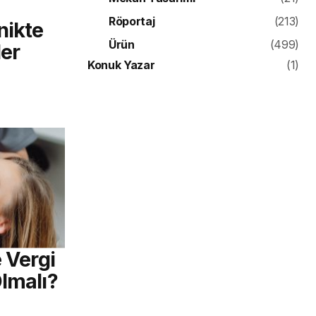
Röportaj
(213)
nikte
Ürün
(499)
er
Konuk Yazar
(1)
e Vergi
Olmalı?