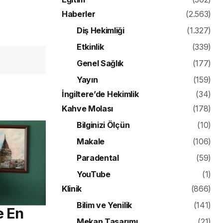
Haberler
(2.563)
Diş Hekimliği
(1.327)
Etkinlik
(339)
Genel Sağlık
(177)
Yayın
(159)
İngiltere’de Hekimlik
(34)
Kahve Molası
(178)
Bilginizi Ölçün
(10)
Makale
(106)
Paradental
(59)
YouTube
(1)
Klinik
(866)
Bilim ve Yenilik
(141)
e En
Mekan Tasarımı
(21)