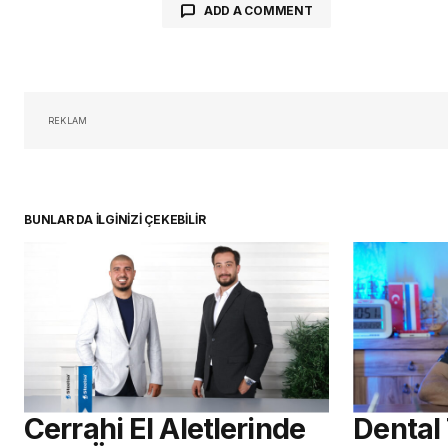
ADD A COMMENT
oturum 
REKLAM
BUNLAR DA İLGİNİZİ ÇEKEBİLİR
Cerrahi El Aletlerinde
Dental