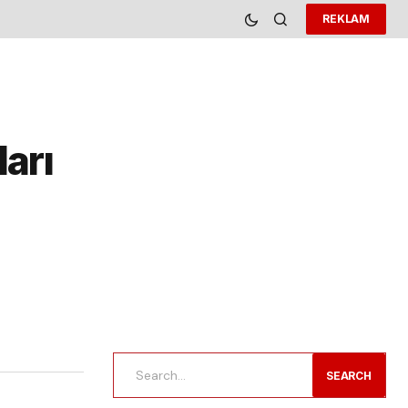
REKLAM
arı
SEARCH