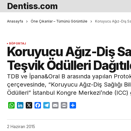
Dentiss.com
Anasayfa
Öne Çıkanlar – Tümünü Görüntüle
Koruyucu Ağız-Diş Sağl
RÖPORTAJ
Koruyucu Ağız-Diş Sağ
Teşvik Ödülleri Dağıtıl
TDB ve İpana&Oral B arasında yapılan Proto
çerçevesinde, “Koruyucu Ağız-Diş Sağlığı Bil
Ödülleri” İstanbul Kongre Merkezi’nde (ICC) 
WhatsApp
LinkedIn
X
Facebook
Telegram
Email
Print
Share
2 Haziran 2015