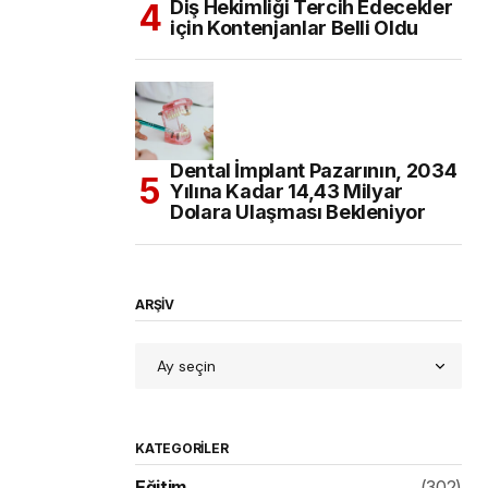
Diş Hekimliği Tercih Edecekler
için Kontenjanlar Belli Oldu
Dental İmplant Pazarının, 2034
Yılına Kadar 14,43 Milyar
Dolara Ulaşması Bekleniyor
ARŞİV
KATEGORILER
Eğitim
(302)