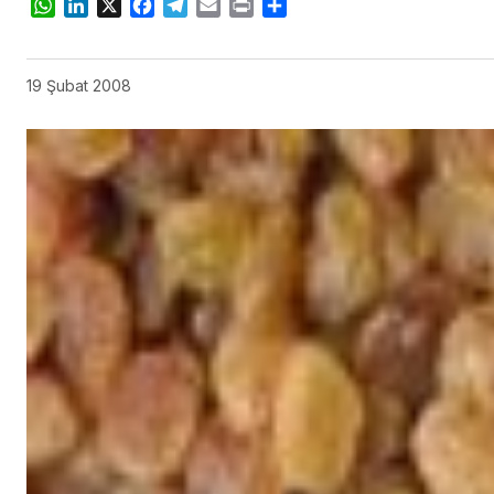
WhatsApp
LinkedIn
X
Facebook
Telegram
Email
Print
Share
19 Şubat 2008