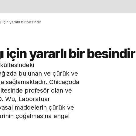
 için yararlı bir besindir
için yararlı bir besindir
kültesindeki
 ağızda bulunan ve çürük ve
ma sağlamaktadır. Chicagoda
ültesinde profesör olan ve
 D. Wu, Laboratuar
myasal maddelerin çürük ve
akterinin çoğalmasına engel