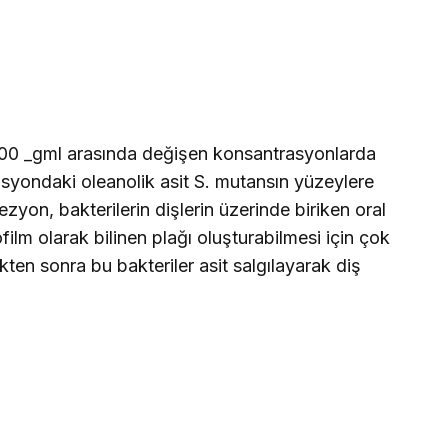
,000­­ _gml arasında değişen konsantrasyonlarda
rasyondaki oleanolik asit S. mutansın yüzeylere
yon, bakterilerin dişlerin üzerinde biriken oral
ilm olarak bilinen plağı oluşturabilmesi için çok
kten sonra bu bakteriler asit salgılayarak diş