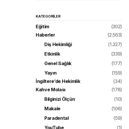
KATEGORILER
Eğitim
(302)
Haberler
(2.563)
Diş Hekimliği
(1.327)
Etkinlik
(339)
Genel Sağlık
(177)
Yayın
(159)
İngiltere’de Hekimlik
(34)
Kahve Molası
(178)
Bilginizi Ölçün
(10)
Makale
(106)
Paradental
(59)
YouTube
(1)