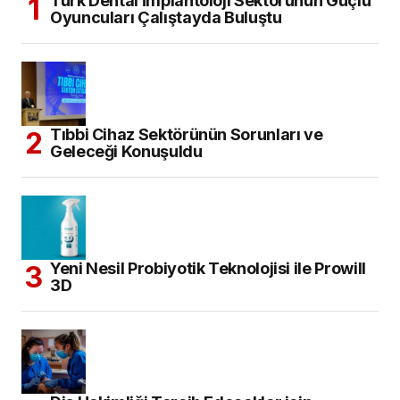
Türk Dental İmplantoloji Sektörünün Güçlü
Oyuncuları Çalıştayda Buluştu
Tıbbi Cihaz Sektörünün Sorunları ve
Geleceği Konuşuldu
Yeni Nesil Probiyotik Teknolojisi ile Prowill
3D