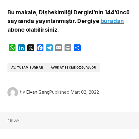
Bu makale, Dişhekimliği Dergisi’nin 144’üncü
sayısında yayınlanmıştır. Dergiye
buradan
abone olabilirsiniz.
WhatsApp
LinkedIn
X
Facebook
Telegram
Email
Print
Share
AV. TUTAM TURHAN
AVUKAT SEÇME ÖZGÜRLÜGÜ
by
Elvan Genç
Published
Mart 02, 2022
REKLAM