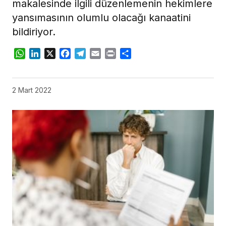
makalesinde ilgili düzenlemenin hekimlere
yansımasının olumlu olacağı kanaatini
bildiriyor.
WhatsApp
LinkedIn
X
Facebook
Telegram
Email
Print
Share
2 Mart 2022