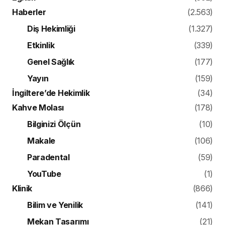
Haberler
(2.563)
Diş Hekimliği
(1.327)
Etkinlik
(339)
Genel Sağlık
(177)
Yayın
(159)
İngiltere’de Hekimlik
(34)
Kahve Molası
(178)
Bilginizi Ölçün
(10)
Makale
(106)
Paradental
(59)
YouTube
(1)
Klinik
(866)
Bilim ve Yenilik
(141)
Mekan Tasarımı
(21)