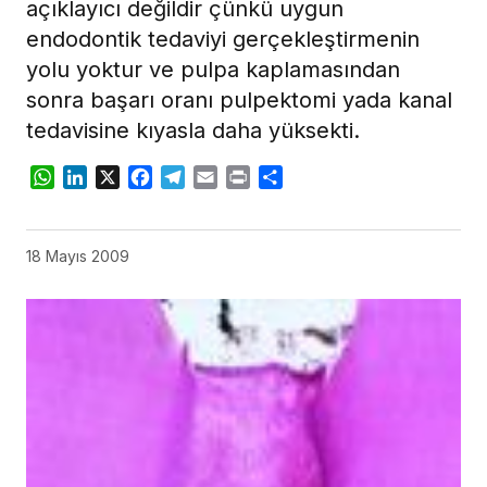
açıklayıcı değildir çünkü uygun
endodontik tedaviyi gerçekleştirmenin
yolu yoktur ve pulpa kaplamasından
sonra başarı oranı pulpektomi yada kanal
tedavisine kıyasla daha yüksekti.
WhatsApp
LinkedIn
X
Facebook
Telegram
Email
Print
Share
18 Mayıs 2009