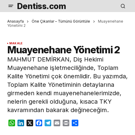
Dentiss.com
Anasayfa
Öne Çıkanlar – Tümünü Görüntüle
Muayenehane
Yönetimi 2
MAKALE
Muayenehane Yönetimi 2
MAHMUT DEMİRKAN, Diş Hekimi
Muayenehane işletmeciliğinde, Toplam
Kalite Yönetimi çok önemlidir. Bu yazımda,
Toplam Kalite Yönetiminin detaylarına
girmeden kendi muayenehanelerimizde,
nelerin gerekli olduğuna, kısaca TKY
kavramından bakarak değineceğim.
WhatsApp
LinkedIn
X
Facebook
Telegram
Email
Print
Share