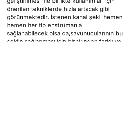
geliştirilmesi ile birlikte kullanımları için
önerilen tekniklerde hızla artacak gibi
görünmektedir. İstenen kanal şekli hemen
hemen her tip enstrümanla
sağlanabilecek olsa da,savunucularının bu
şeklin sağlanması için birbirinden farklı ve
bazen çelişkili yaklaşımlarda bulunması
karar vermeyi zorlaştırmaktadır. Bu
durumda şu soru akla gelebilir, Hepsi
haklı olabilir mi?
15 Temmuz 2009