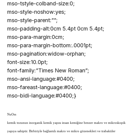
mso-tstyle-colband-size:0;
mso-style-noshow:yes;
mso-style-parent:””;
mso-padding-alt:0cm 5.4pt 0cm 5.4pt;
mso-para-margin:0cm;
mso-para-margin-bottom:.0001pt;
mso-pagination:widow-orphan;
font-size:10.0pt;
font-family:”Times New Roman”;
mso-ansi-language:#0400;
mso-fareast-language:#0400;
mso-bidi-language:#0400;}
NuOss
kemik tozunun inorganik kemik yapısı insan kemiğine benzer makro ve mikroskopik
yapıya sahiptir. Birbiriyle bağlantılı makro ve mikro gözenekleri ve trabaküler