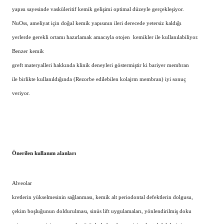
yapısı sayesinde vasküleritif kemik gelişimi optimal düzeyle gerçekleşiyor.
NuOss, ameliyat için doğal kemik yapısının ileri derecede yetersiz kaldığı
yerlerde gerekli ortamı hazırlamak amacıyla otojen
kemikler ile kullanılabiliyor.
Benzer kemik
greft materyalleri hakkında klinik deneyleri göstermiştir ki bariyer membran
ile birlikte kullanıldığında (Rezorbe edilebilen kolajrm membran) iyi sonuç
veriyor.
Önerilen kullanım alanları
Alveolar
kretlerin yükselmesinin sağlanması, kemik alt periodontal defektlerin dolgusu,
çekim boşluğunun doldurulması, sinüs lift uygulamaları, yönlendirilmiş doku