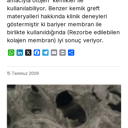
amacıyla otojen kemikler ile
kullanılabiliyor. Benzer kemik greft
materyalleri hakkında klinik deneyleri
göstermiştir ki bariyer membran ile
birlikte kullanıldığında (Rezorbe edilebilen
kolajen membran) iyi sonuç veriyor.
WhatsApp
LinkedIn
X
Facebook
Telegram
Email
Print
Share
15 Temmuz 2009