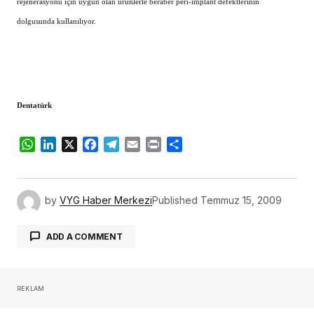
rejenerasyonu için uygun olan ürünlerle beraber peri-implant defektlerinin
dolgusunda kullanılıyor.
Dentatürk
WhatsApp
LinkedIn
X
Facebook
Telegram
Email
Print
Share
by
VYG Haber Merkezi
Published
Temmuz 15, 2009
ADD A COMMENT
REKLAM
oturum açmalısınız