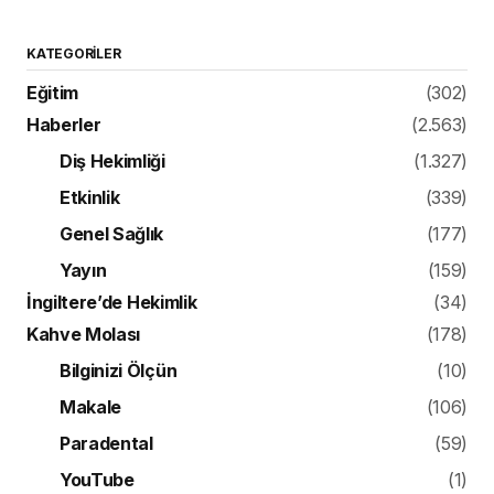
KATEGORILER
Eğitim
(302)
Haberler
(2.563)
Diş Hekimliği
(1.327)
Etkinlik
(339)
Genel Sağlık
(177)
Yayın
(159)
İngiltere’de Hekimlik
(34)
Kahve Molası
(178)
Bilginizi Ölçün
(10)
Makale
(106)
Paradental
(59)
YouTube
(1)