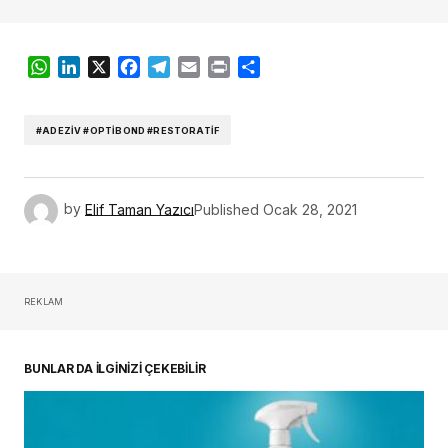
WhatsApp
LinkedIn
X
Facebook
Telegram
Email
Print
Share
#ADEZIV #OPTIBOND #RESTORATIF
by
Elif Taman Yazıcı
Published
Ocak 28, 2021
REKLAM
BUNLAR DA İLGİNİZİ ÇEKEBİLİR