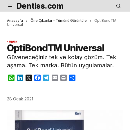
Dentiss.com
Anasayfa
Öne Çıkanlar – Tümünü Görüntüle
OptiBondTM
Universal
ÜRÜN
OptiBondTM Universal
Güveneceğiniz tek ve kolay çözüm. Tek
aşama. Tek marka. Bütün uygulamalar.
WhatsApp
LinkedIn
X
Facebook
Telegram
Email
Print
Share
28 Ocak 2021