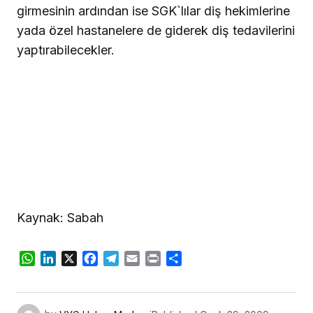
girmesinin ardından ise SGK`lılar diş hekimlerine
yada özel hastanelere de giderek diş tedavilerini
yaptırabilecekler.
Kaynak: Sabah
WhatsApp
LinkedIn
X
Facebook
Telegram
Email
Print
Share