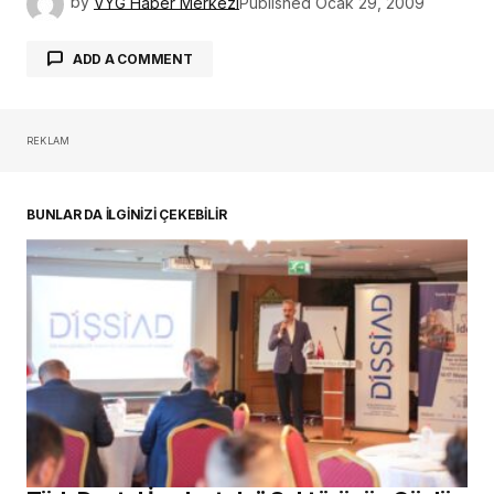
by
VYG Haber Merkezi
Published
Ocak 29, 2009
ADD A COMMENT
REKLAM
oturum açmalısınız
BUNLAR DA İLGİNİZİ ÇEKEBİLİR