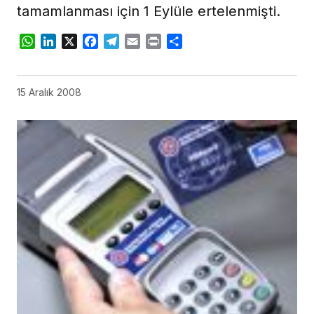
tamamlanması için 1 Eylüle ertelenmişti.
WhatsApp
LinkedIn
X
Facebook
Telegram
Email
Print
Share
15 Aralık 2008