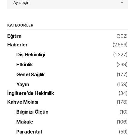
KATEGORILER
Eğitim
(302)
Haberler
(2.563)
Diş Hekimliği
(1.327)
Etkinlik
(339)
Genel Sağlık
(177)
Yayın
(159)
İngiltere’de Hekimlik
(34)
Kahve Molası
(178)
Bilginizi Ölçün
(10)
Makale
(106)
Paradental
(59)