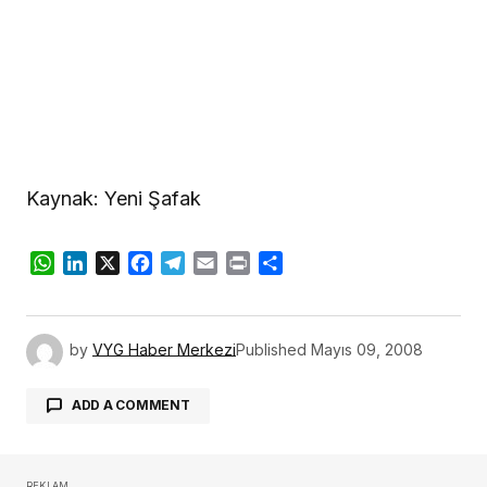
Kaynak: Yeni Şafak
WhatsApp
LinkedIn
X
Facebook
Telegram
Email
Print
Share
by
VYG Haber Merkezi
Published
Mayıs 09, 2008
ADD A COMMENT
REKLAM