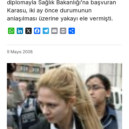
diplomayla Sağlık Bakanlığı’na başvuran
Karasu, iki ay önce durumunun
anlaşılması üzerine yakayı ele vermişti.
WhatsApp
LinkedIn
X
Facebook
Telegram
Email
Print
Share
9 Mayıs 2008