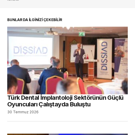
oturum açmalısınız
BUNLAR DA İLGİNİZİ ÇEKEBİLİR
Türk Dental İmplantoloji Sektörünün Güçlü
Oyuncuları Çalıştayda Buluştu
30 Temmuz 2026