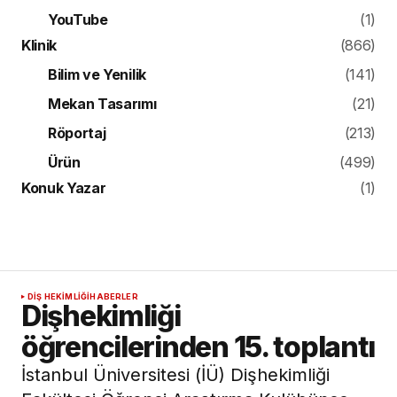
YouTube
(1)
Klinik
(866)
Bilim ve Yenilik
(141)
Mekan Tasarımı
(21)
Röportaj
(213)
Ürün
(499)
Konuk Yazar
(1)
DIŞ HEKIMLIĞI
HABERLER
Dişhekimliği
öğrencilerinden 15. toplantı
İstanbul Üniversitesi (İÜ) Dişhekimliği