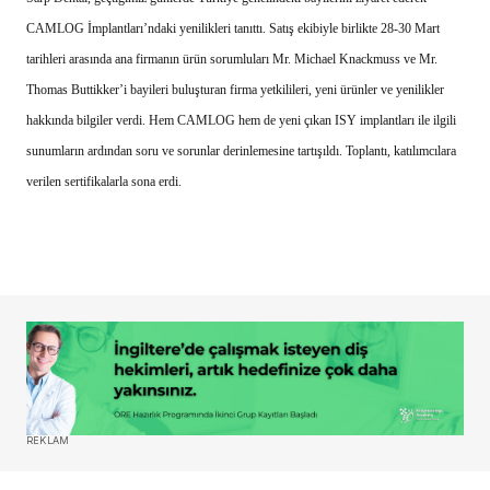
CAMLOG İmplantları’ndaki yenilikleri tanıttı. Satış ekibiyle birlikte 28-30 Mart
tarihleri arasında ana firmanın ürün sorumluları Mr. Michael Knackmuss ve Mr.
Thomas Buttikker’i bayileri buluşturan firma yetkilileri, yeni ürünler ve yenilikler
hakkında bilgiler verdi. Hem CAMLOG hem de yeni çıkan ISY implantları ile ilgili
sunumların ardından soru ve sorunlar derinlemesine tartışıldı. Toplantı, katılımcılara
verilen sertifikalarla sona erdi.
REKLAM