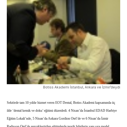
Botiss Akademi İstanbul, Ankara ve İzmir’deydi
Sektörde tam 10 yıldır hizmet veren EOT Dental, Botiss Akademi kapsamında üç
ilde ‘dental kemik ve doku’ eğitimi düzenledi. 4 Nisan’da İstanbul EDAD Harbiye
Eğitim Lokali’nde, 5 Nisan’da Ankara Gordion Otel’de ve 6 Nisan’da İzmir
Radisson Otel’de gerçekleştirilen eğitimlerde teorik bilgilerin yanı sıra model