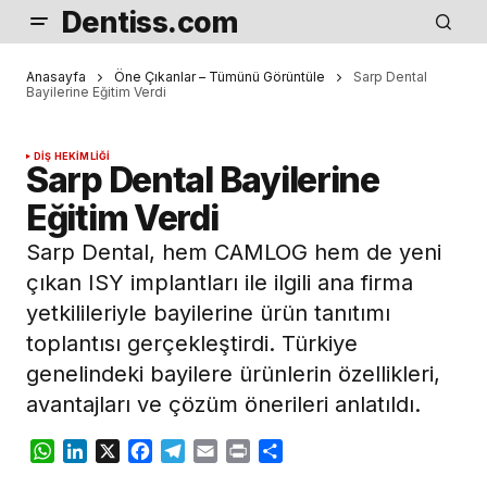
Dentiss.com
Anasayfa
Öne Çıkanlar – Tümünü Görüntüle
Sarp Dental
Bayilerine Eğitim Verdi
DIŞ HEKIMLIĞI
Sarp Dental Bayilerine
Eğitim Verdi
Sarp Dental, hem CAMLOG hem de yeni
çıkan ISY implantları ile ilgili ana firma
yetkilileriyle bayilerine ürün tanıtımı
toplantısı gerçekleştirdi. Türkiye
genelindeki bayilere ürünlerin özellikleri,
avantajları ve çözüm önerileri anlatıldı.
WhatsApp
LinkedIn
X
Facebook
Telegram
Email
Print
Share