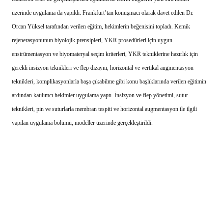
üzerinde uygulama da yapıldı. Frankfurt’tan konuşmacı olarak davet edilen Dr.
Orcan Yüksel tarafından verilen eğitim, hekimlerin beğenisini topladı. Kemik
rejenerasyonunun biyolojik prensipleri, YKR prosedürleri için uygun
enstrümentasyon ve biyomateryal seçim kriterleri, YKR tekniklerine hazırlık için
gerekli insizyon teknikleri ve flep dizaynı, horizontal ve vertikal augmentasyon
teknikleri, komplikasyonlarla başa çıkabilme gibi konu başlıklarında verilen eğitimin
ardından katılımcı hekimler uygulama yaptı. İnsizyon ve flep yönetimi, sutur
teknikleri, pin ve suturlarla membran tespiti ve horizontal augmentasyon ile ilgili
yapılan uygulama bölümü, modeller üzerinde gerçekleştirildi.