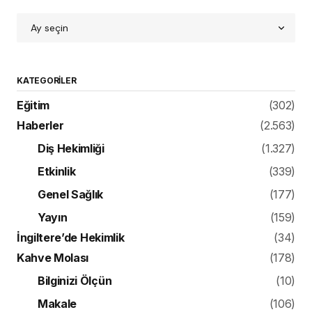
KATEGORILER
Eğitim
(302)
Haberler
(2.563)
Diş Hekimliği
(1.327)
Etkinlik
(339)
Genel Sağlık
(177)
Yayın
(159)
İngiltere’de Hekimlik
(34)
Kahve Molası
(178)
Bilginizi Ölçün
(10)
Makale
(106)