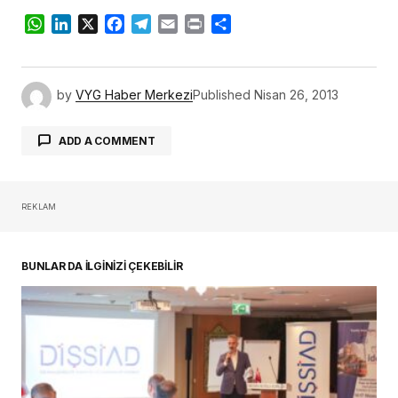
WhatsApp
LinkedIn
X
Facebook
Telegram
Email
Print
Share
by
VYG Haber Merkezi
Published
Nisan 26, 2013
ADD A COMMENT
REKLAM
oturum açmalısınız
BUNLAR DA İLGİNİZİ ÇEKEBİLİR