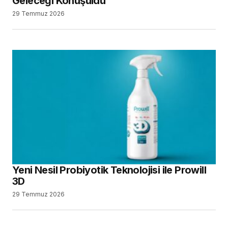
Geleceği Konuşuldu
29 Temmuz 2026
Yeni Nesil Probiyotik Teknolojisi ile Prowill
3D
29 Temmuz 2026