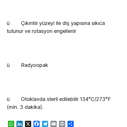
ü
Çıkıntılı yüzeyi ile diş yapısına sıkıca
tutunur ve rotasyon engellenir
ü
Radyoopak
ü
Otoklavda steril edilebilir 134°C/273°F
(min. 3 dakika).
WhatsApp
LinkedIn
X
Facebook
Telegram
Email
Print
Share