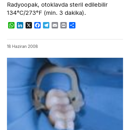
Radyoopak, otoklavda steril edilebilir
134°C/273°F (min. 3 dakika).
WhatsApp
LinkedIn
X
Facebook
Telegram
Email
Print
Share
18 Haziran 2008