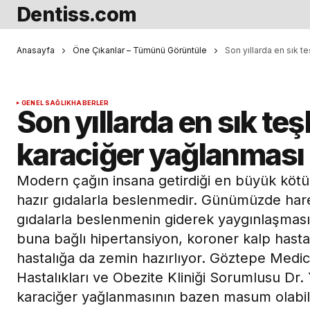
Dentiss.com
Anasayfa
Öne Çıkanlar – Tümünü Görüntüle
Son yıllarda en sık t
GENEL SAĞLIK
HABERLER
Son yıllarda en sık teş
karaciğer yağlanması
Modern çağın insana getirdiği en büyük köt
hazır gıdalarla beslenmedir. Günümüzde har
gıdalarla beslenmenin giderek yaygınlaşması
buna bağlı hipertansiyon, koroner kalp hastal
hastalığa da zemin hazırlıyor. Göztepe Medic
Hastalıkları ve Obezite Kliniği Sorumlusu Dr
karaciğer yağlanmasının bazen masum olabile