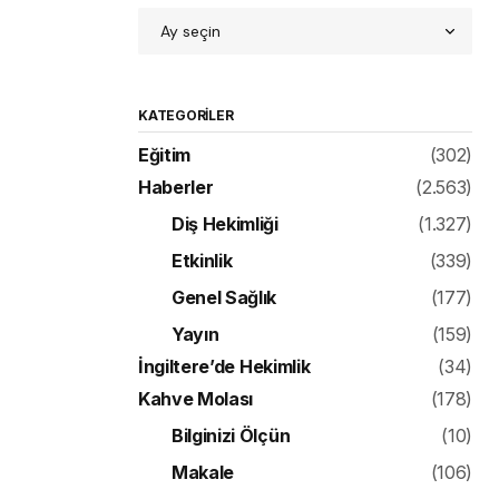
KATEGORILER
Eğitim
(302)
Haberler
(2.563)
Diş Hekimliği
(1.327)
Etkinlik
(339)
Genel Sağlık
(177)
Yayın
(159)
İngiltere’de Hekimlik
(34)
Kahve Molası
(178)
Bilginizi Ölçün
(10)
Makale
(106)