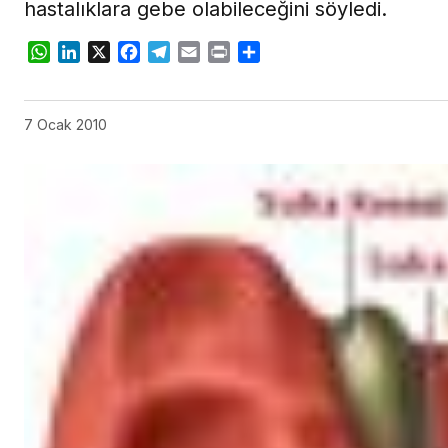
hastalıklara gebe olabileceğini söyledi.
WhatsApp
LinkedIn
X
Facebook
Telegram
Email
Print
Share
7 Ocak 2010