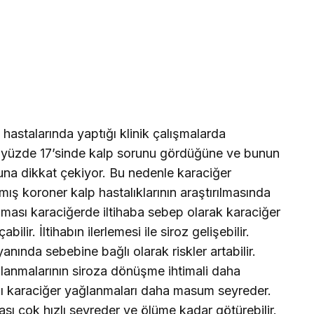
hastalarında yaptığı klinik çalışmalarda
in yüzde 17’sinde kalp sorunu gördüğüne ve bunun
na dikkat çekiyor. Bu nedenle karaciğer
mış koroner kalp hastalıklarının araştırılmasında
nması karaciğerde iltihaba sebep olarak karaciğer
lir. İltihabın ilerlemesi ile siroz gelişebilir.
nında sebebine bağlı olarak riskler artabilir.
ğlanmalarının siroza dönüşme ihtimali daha
ğlı karaciğer yağlanmaları daha masum seyreder.
sı çok hızlı seyreder ve ölüme kadar götürebilir.