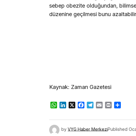
sebep obezite olduğundan, bilimse
düzenine geçilmesi bunu azaltabilir
Kaynak: Zaman Gazetesi
WhatsApp
LinkedIn
X
Facebook
Telegram
Email
Print
Share
by
VYG Haber Merkezi
Published
Oca