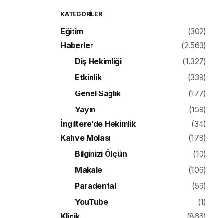
KATEGORILER
Eğitim
(302)
Haberler
(2.563)
Diş Hekimliği
(1.327)
Etkinlik
(339)
Genel Sağlık
(177)
Yayın
(159)
İngiltere’de Hekimlik
(34)
Kahve Molası
(178)
Bilginizi Ölçün
(10)
Makale
(106)
Paradental
(59)
YouTube
(1)
Klinik
(866)