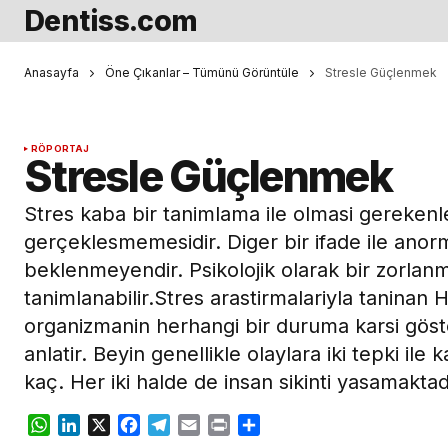
Dentiss.com
Anasayfa
Öne Çıkanlar – Tümünü Görüntüle
Stresle Güçlenmek
RÖPORTAJ
Stresle Güçlenmek
Stres kaba bir tanimlama ile olmasi gerekenl
gerçeklesmemesidir. Diger bir ifade ile anorm
beklenmeyendir. Psikolojik olarak bir zorlanm
tanimlanabilir.Stres arastirmalariyla taninan 
organizmanin herhangi bir duruma karsi göster
anlatir. Beyin genellikle olaylara iki tepki ile 
kaç. Her iki halde de insan sikinti yasamaktad
WhatsApp
LinkedIn
X
Facebook
Telegram
Email
Print
Share