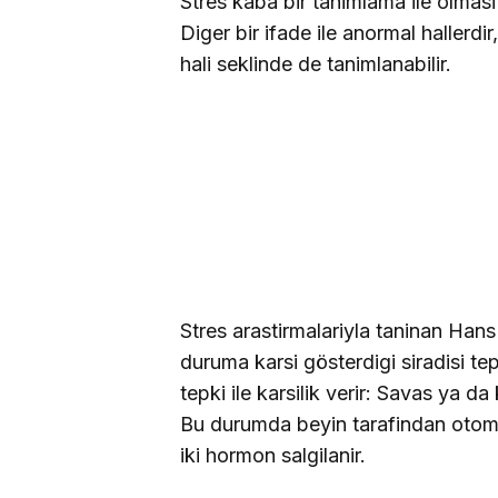
Stres kaba bir tanimlama ile olmas
Diger bir ifade ile anormal hallerdi
hali seklinde de tanimlanabilir.
Stres arastirmalariyla taninan Hans
duruma karsi gösterdigi siradisi tepk
tepki ile karsilik verir: Savas ya da
Bu durumda beyin tarafindan otomat
iki hormon salgilanir.