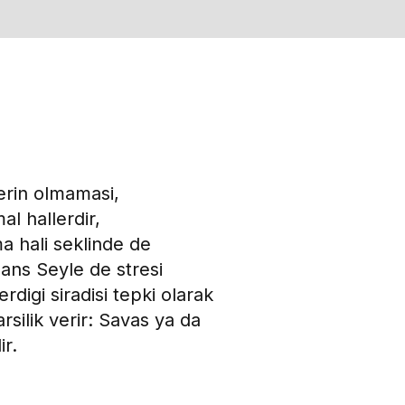
erin olmamasi,
al hallerdir,
a hali seklinde de
Hans Seyle de stresi
digi siradisi tepki olarak
karsilik verir: Savas ya da
ir.